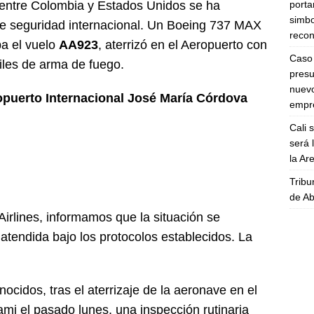
porta
o entre Colombia y Estados Unidos se ha
simbo
de seguridad internacional. Un Boeing 737 MAX
recon
ba el vuelo
AA923
, aterrizó en el Aeropuerto con
Caso 
iles de arma de fuego.
presu
nuevo
puerto Internacional José María Córdova
empre
Cali 
será 
la A
Tribu
de Ab
irlines, informamos que la situación se
e atendida bajo los protocolos establecidos. La
ocidos, tras el aterrizaje de la aeronave en el
mi el pasado lunes, una inspección rutinaria