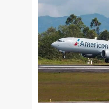
pone bajo la lupa a nuevo proveed
[ 6 de agosto de 2026 ]
Cali se ali
De La Espriella en la Arena USC