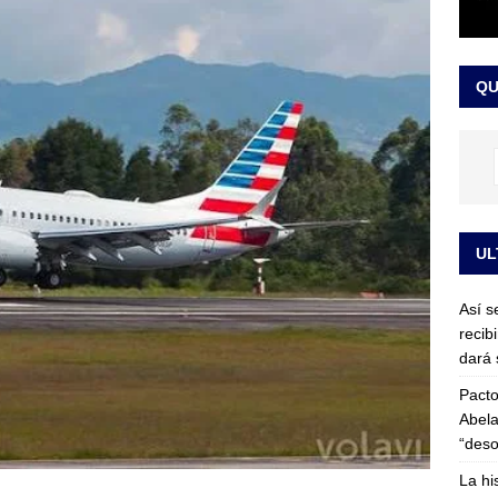
or vinculado al entramado empresarial
JUDICIALES
sta para la posesión presidencial: así será la investidura de Abelardo
QU
LO ÚLTIMO
UL
Así s
recib
dará 
Pacto
Abela
“deso
La hi