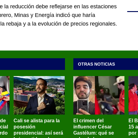
 la reducción debe reflejarse en las estaciones
ebrero, Minas y Energía indicó que haría
a rebaja y a la evolución de precios regionales.
OTRAS NOTICIAS
 de
Cali se alista para la
El crimen del
El 
cial
posesión
influencer César
15 
ardo
presidencial: así será
Gastélum: qué se
por