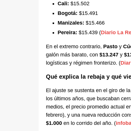
Cali:
$15.502
Bogotá:
$15.491
Manizales:
$15.466
Pereira:
$15.439 (
Diario La R
En el extremo contrario,
Pasto
y
Cú
galón más barato, con
$13.247
y
$1
logísticas y régimen fronterizo. (
Diar
Qué explica la rebaja y qué v
El ajuste se sustenta en el giro de l
los últimos años, que buscaban cerra
medios, el precio promedio actual e
febrero), y una nueva reducción co
$1.000
en lo corrido del año. (
infob