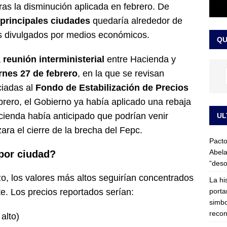
ras la disminución aplicada en febrero. De
LO ÚLTIMO
 principales ciudades
quedaría alrededor de
ega medida cautelar sobre la posesión de Abelardo de la Espriella
es divulgados por medios económicos.
QU
a
reunión interministerial
entre Hacienda y
rnes 27 de febrero
, en la que se revisan
ciadas al
Fondo de Estabilización de Precios
ebrero, el Gobierno ya había aplicado una rebaja
acienda había anticipado que podrían venir
UL
ra el cierre de la brecha del Fepc.
Pacto
Abela
por ciudad?
“deso
o, los valores más altos seguirían concentrados
La hi
porta
te. Los precios reportados serían:
simbo
recon
alto)