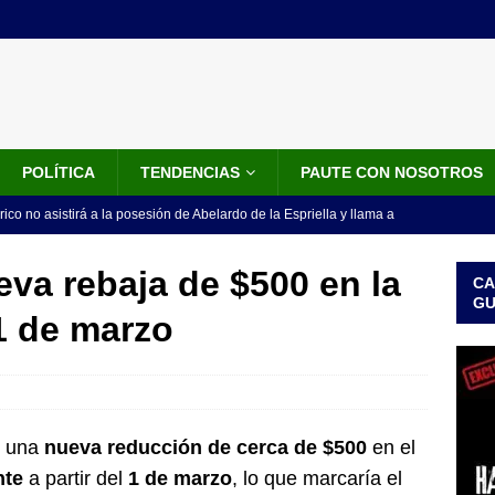
POLÍTICA
TENDENCIAS
PAUTE CON NOSOTROS
rico no asistirá a la posesión de Abelardo de la Espriella y llama a
l Congreso
LO ÚLTIMO
eva rebaja de $500 en la
CA
 detrás de la banda presidencial que portará Abelardo De La
G
1 de marzo
el arte de un sastre colombiano reconocido en el mundo
LO
ink: Fiscalía amplía investigación por presunto lavado de activos y
or vinculado al entramado empresarial
JUDICIALES
r una
nueva reducción de cerca de $500
en el
nte
a partir del
1 de marzo
, lo que marcaría el
sta para la posesión presidencial: así será la investidura de Abelardo