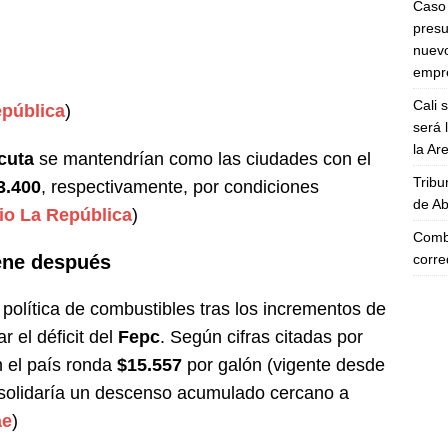
Caso 
presu
nuevo
empre
Cali 
epública
)
será 
la A
cuta
se mantendrían como las ciudades con el
Tribu
3.400
, respectivamente, por condiciones
de Ab
io La República
)
Comba
corre
iene después
a política de combustibles tras los incrementos de
r el déficit del
Fepc
. Según cifras citadas por
n el país ronda
$15.557
por galón (vigente desde
nsolidaría un descenso acumulado cercano a
ae
)