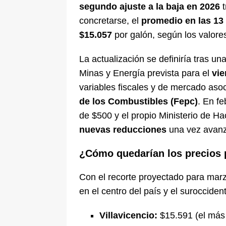
segundo ajuste a la baja en 2026
t
De La Espriella en la Arena USC
concretarse, el
promedio en las 13
[ 6 de agosto de 2026 ]
Tribunal ni
$15.057
por galón, según los valor
en Cali
JUDICIALES
La actualización se definiría tras un
Minas y Energía prevista para el
vie
variables fiscales y de mercado aso
de los Combustibles (Fepc)
. En f
de $500 y el propio Ministerio de H
nuevas reducciones
una vez avanza
¿Cómo quedarían los precios 
Con el recorte proyectado para marz
en el centro del país y el surocciden
Villavicencio:
$15.591 (el más 