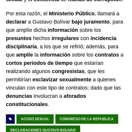
Por esta razón, el
Ministerio Público
, llamará a
declarar
a Gustavo Bolívar
bajo juramento
, para
que amplíe dicha
información
sobre los
presuntos
hechos
irregulares
con
incidencia
disciplinaria
, a los que se refirió; además, para
que
amplíe
la
información
sobre los
contratos
a
cortos periodos de tiempo
que estarían
realizando algunos
congresistas
, que les
permitirían
esclavizar sexualmente
a quienes
vinculan con este tipo de contratos; dado que las
denuncias
involucran a
aforados
constitucionales
.
ACOSO SEXUAL
CONGRESO DE LA REPUBLICA
DECLARACIONES GUSTAVO BOLIVAR