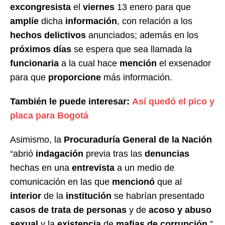
excongresista
el
viernes
13 enero para que
amplíe
dicha
información
, con relación a los
hechos delictivos
anunciados; además en los
próximos días
se espera que sea llamada la
funcionaria
a la cual hace
mención
el exsenador
para que
proporcione
más información.
También le puede interesar:
Así quedó el pico y
placa para Bogotá
Asimismo, la
Procuraduría General de la Nación
“abrió
indagación
previa tras las
denuncias
hechas en una
entrevista
a un medio de
comunicación en las que
mencionó
que al
interior
de la
institución
se habrían presentado
casos de trata de personas
y de
acoso y abuso
sexual
y la
existencia
de
mafias de corrupción
.”