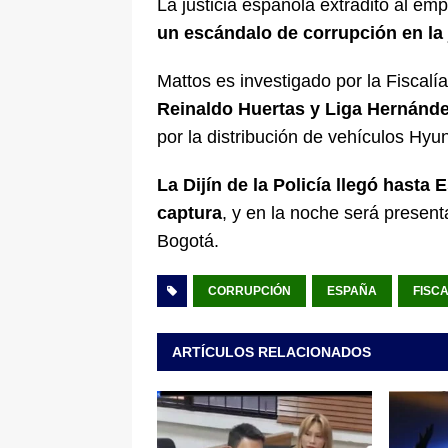
La justicia española extraditó al em
[ 8 de agosto de 2026 ]
Epa Colomb
un escándalo de corrupción en la 
episodios que precipitaron su sali
Mattos es investigado por la Fiscal
Reinaldo Huertas y Liga Hernánd
por la distribución de vehículos Hyun
La Dijín de la Policía llegó hasta
captura
, y en la noche será present
Bogotá.
CORRUPCIÓN
ESPAÑA
FISCA
ARTÍCULOS RELACIONADOS