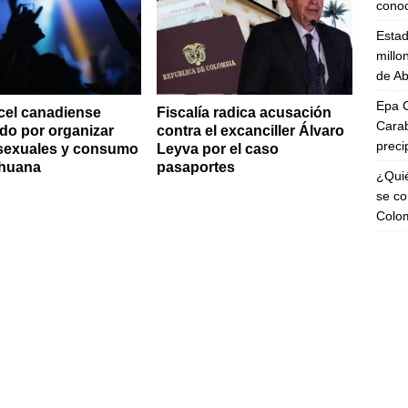
cono
Esta
millo
de Ab
Epa C
rcel canadiense
Fiscalía radica acusación
Carab
do por organizar
contra el excanciller Álvaro
preci
 sexuales y consumo
Leyva por el caso
ihuana
pasaportes
¿Quié
se co
Colo