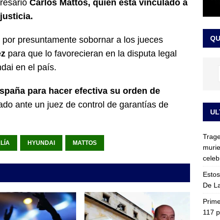
presario
Carlos Mattos, quien está vinculado a
ia fue trasladada de la Escuela de Carabineros a La Picaleña: los
justicia.
da de Bogotá
JUDICIALES
QU
ía por presuntamente sobornar a los jueces
ez
para que lo favorecieran en la disputa legal
dai en el país.
 España para hacer efectiva su orden de
ado ante un juez de control de garantías de
UL
Trage
LÍA
HYUNDAI
MATTOS
murie
celeb
Estos
De La
Prime
117 p