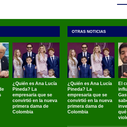
OTRAS NOTICIAS
¿Quién es Ana Lucía
¿Quién es Ana Lucía
El c
de
Pineda? La
Pineda? La
inf
s
empresaria que se
empresaria que se
Gas
convirtió en la nueva
convirtió en la nueva
sab
primera dama de
primera dama de
inve
Colombia
Colombia
qué
viol