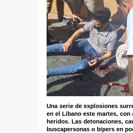
[ 6 de agosto de 2026 ]
Pacto Histó
una “desobediencia civil” desde e
Una serie de explosiones surr
en el Líbano este martes, con
heridos. Las detonaciones, ca
buscapersonas o
bípers
en po