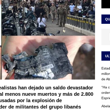
rico no asistirá a la posesión de Abelardo de la Espriella y llama a
l Congreso
LO ÚLTIMO
QU
UL
Esta
millo
de Ab
ealistas han dejado un saldo devastador
“Ha c
orden
 al menos nueve muertos y más de 2.800
Espri
usadas por la explosión de
Abela
der de militantes del grupo libanés