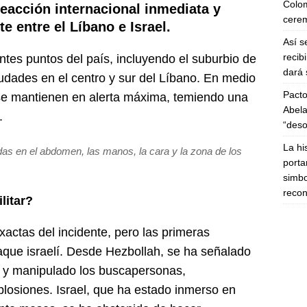
Colom
eacción internacional inmediata y
cerem
e entre el Líbano e Israel.
Así s
recib
ntes puntos del país, incluyendo el suburbio de
dará 
ciudades en el centro y sur del Líbano. En medio
Pacto
 se mantienen en alerta máxima, temiendo una
Abela
.
“deso
La hi
as en el abdomen, las manos, la cara y la zona de los
porta
simbo
recon
litar?
actas del incidente, pero las primeras
aque israelí. Desde Hezbollah, se ha señalado
o y manipulado los buscapersonas,
plosiones. Israel, que ha estado inmerso en