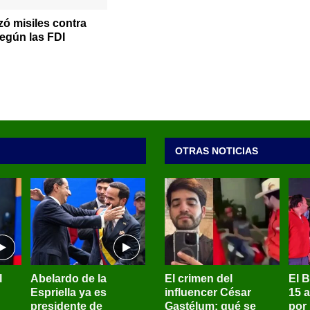
zó misiles contra
según las FDI
OTRAS NOTICIAS
l
Abelardo de la
El crimen del
El 
Espriella ya es
influencer César
15 
presidente de
Gastélum: qué se
por