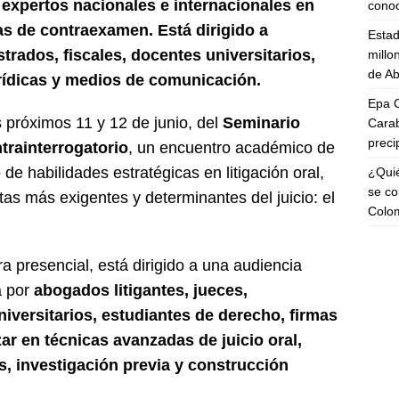
 expertos nacionales e internacionales en
cono
das de contraexamen. Está dirigido a
Esta
trados, fiscales, docentes universitarios,
millo
de Ab
urídicas y medios de comunicación.
Epa C
 próximos 11 y 12 de junio, del
Seminario
Carab
preci
trainterrogatorio
, un encuentro académico de
o de habilidades estratégicas en litigación oral,
¿Quié
se co
as más exigentes y determinantes del juicio: el
Colo
a presencial, está dirigido a una audiencia
a por
abogados litigantes, jueces,
niversitarios, estudiantes de derecho, firmas
ar en técnicas avanzadas de juicio oral,
s, investigación previa y construcción