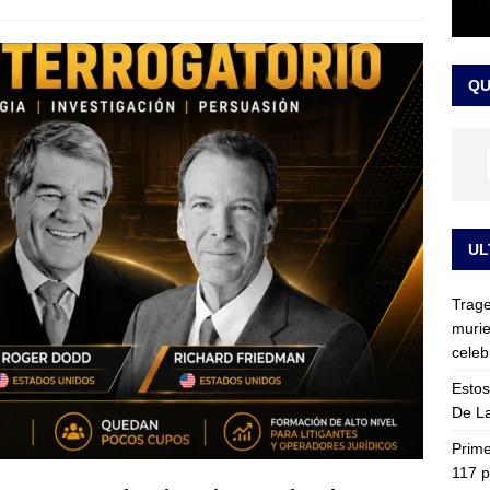
ia fue trasladada de la Escuela de Carabineros a La Picaleña: los
da de Bogotá
JUDICIALES
QU
UL
Trage
murie
celeb
Estos
De La
Prime
117 p