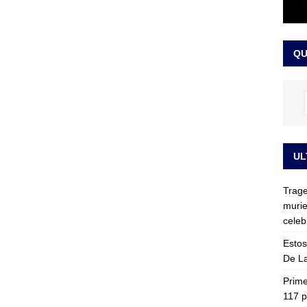
ia fue trasladada de la Escuela de Carabineros a La Picaleña: los
da de Bogotá
JUDICIALES
QU
UL
Trage
murie
celeb
Estos
De La
Prime
117 p