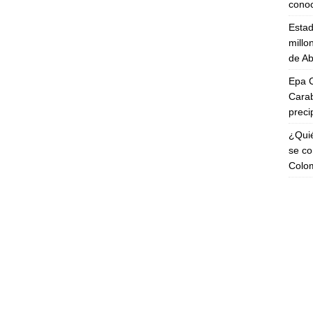
cono
Esta
millo
de Ab
Epa C
Carab
preci
¿Quié
se co
Colo