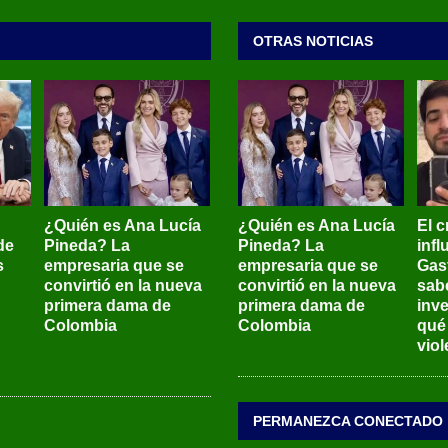
OTRAS NOTICIAS
¿Quién es Ana Lucía
¿Quién es Ana Lucía
El c
de
Pineda? La
Pineda? La
inf
s
empresaria que se
empresaria que se
Gas
convirtió en la nueva
convirtió en la nueva
sab
primera dama de
primera dama de
inve
Colombia
Colombia
qué
viol
PERMANEZCA CONECTADO