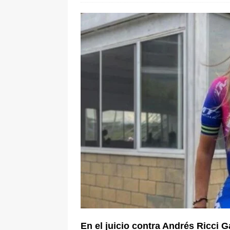
[ 6 de agosto de 2026 ]
La historia
Espriella: tradición, simbolismo y 
ÚLTIMO
En el juicio contra Andrés Ricci G