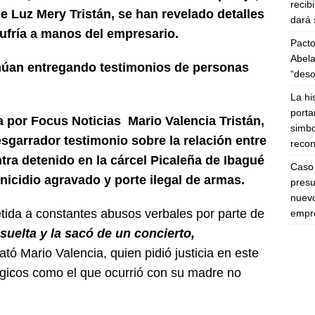
recib
 Luz Mery Tristán, se han revelado detalles
dará 
sufría a manos del empresario.
Pacto
Abela
núan entregando testimonios de personas
“deso
La hi
porta
a por Focus Noticias Mario Valencia Tristán,
simbo
desgarrador testimonio sobre la relación entre
recon
tra detenido en la cárcel Picaleña de Ibagué
Caso 
nicidio agravado y porte ilegal de armas.
presu
nuevo
tida a constantes abusos verbales por parte de
empre
 suelta y la sacó de un concierto,
elató Mario Valencia, quien pidió justicia en este
ágicos como el que ocurrió con su madre no