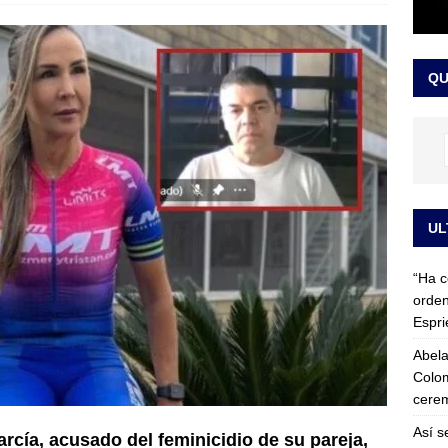
 detrás de la banda presidencial que portará Abelardo De La
el arte de un sastre colombiano reconocido en el mundo
LO
QU
UL
“Ha c
orden
Espri
Abela
Colom
cerem
Así s
arcía, acusado del feminicidio de su pareja,