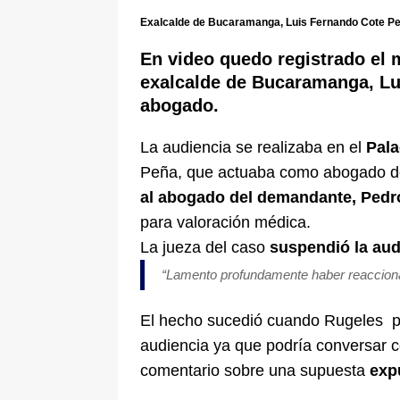
[ 6 de agosto de 2026 ]
La historia
Exalcalde de Bucaramanga, Luis Fernando Cote P
Espriella: tradición, simbolismo y 
En video quedo registrado el 
ÚLTIMO
exalcalde de Bucaramanga, Lu
abogado.
La audiencia se realizaba en el
Pala
Peña, que actuaba como abogado de
al abogado del demandante, Pedr
para valoración médica.
La jueza del caso
suspendió la aud
“Lamento profundamente haber reaccion
El hecho sucedió cuando Rugeles pidi
audiencia ya que podría conversar 
comentario sobre una supuesta
exp