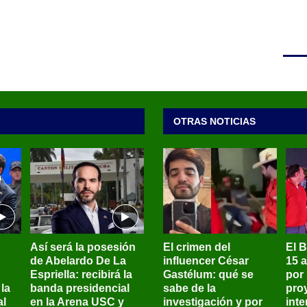
OTRAS NOTICIAS
Así será la posesión
El crimen del
El 
de Abelardo De La
influencer César
15 
Espriella: recibirá la
Gastélum: qué se
por
la
banda presidencial
sabe de la
pro
al
en la Arena USC y
investigación y por
int