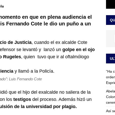
 detrás de la banda presidencial que portará Abelardo De La
eña
el arte de un sastre colombiano reconocido en el mundo
LO
momento en que en plena audiencia el
QU
is Fernando Cote le dio un puño a un
cio de Justicia
, cuando el ex alcalde Cote
fensor se levantó y lanzó un
golpe en el ojo
o Rugeles
, quien tuvo que ir al oftalmólogo
UL
iencia
y llamó a la Policía.
“Ha c
orden
ado”:
Luis Fernando Cote
Espri
Abela
ó que el hijo del exalcalde no saliera de la
Colom
con los
testigos
del proceso. Además hizó un
cerem
ulsión de la universidad por plagio.
Así s