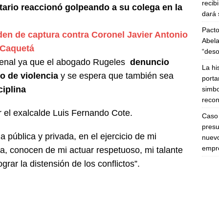
recib
ario reaccionó
golpeando a su colega en la
dará 
Pacto
n de captura contra Coronel Javier Antonio
Abela
 Caquetá
“deso
 penal ya que el abogado Rugeles
denuncio
La hi
o de violencia
y se espera que también sea
porta
iplina
simbo
recon
 el exalcalde
Luis Fernando Cote.
Caso 
presu
pública y privada, en el ejercicio de mi
nuevo
empre
ca, conocen de mi actuar respetuoso, mi talante
grar la distensión de los conflictos”.