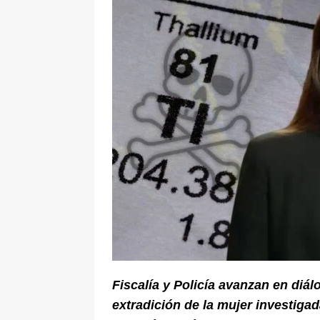
pone bajo la lupa a nuevo proveed
[ 6 de agosto de 2026 ]
Cali se ali
De La Espriella en la Arena USC
Fiscalía y Policía avanzan en diál
extradición de la mujer investig