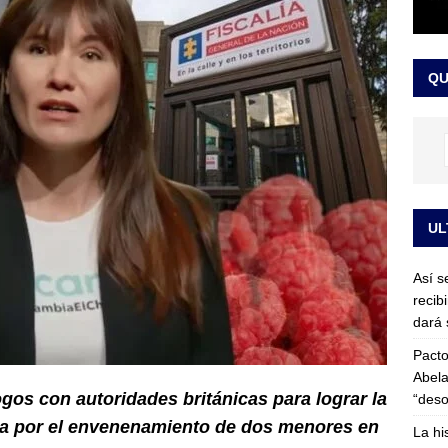
or vinculado al entramado empresarial
JUDICIALES
sta para la posesión presidencial: así será la investidura de Abelardo
QU
LO ÚLTIMO
UL
Así s
recib
dará 
Pacto
Abela
ogos con autoridades británicas para lograr la
“deso
ada por el envenenamiento de dos menores en
La hi