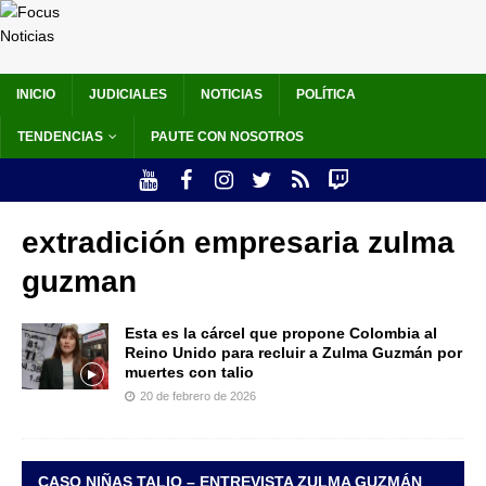
INICIO
JUDICIALES
NOTICIAS
POLÍTICA
TENDENCIAS
PAUTE CON NOSOTROS
extradición empresaria zulma
guzman
Esta es la cárcel que propone Colombia al
Reino Unido para recluir a Zulma Guzmán por
muertes con talio
20 de febrero de 2026
CASO NIÑAS TALIO – ENTREVISTA ZULMA GUZMÁN