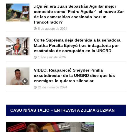
¿Quién era Juan Sebastián Aguilar mejor
conocido como ‘Pedro Aguilar’, el nuevo Zar
de las esmeraldas asesinado por un
francotirador?
8 de agosto de 2024
Corte Suprema deja detenida a la senadora
Martha Peralta Epieyú tras indagatoria por
escándalo de corrupción en la UNGRD
18 de junio de 2026
VIDEO. Reapareció Sneyder Pinilla
exsubdirector de la UNGRD dice que los
enemigos lo quieren silenciar
21 de mayo de 2024
CASO NIÑAS TALIO – ENTREVISTA ZULMA GUZMÁN