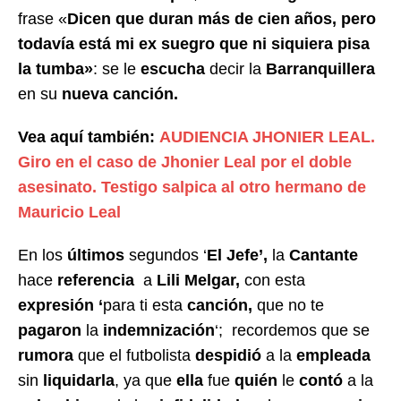
frase «
Dicen que duran más de cien años, pero
todavía está mi ex suegro que ni siquiera pisa
la tumba»
: se le
escucha
decir la
Barranquillera
en su
nueva canción.
Vea aquí también:
AUDIENCIA JHONIER LEAL.
Giro en el caso de Jhonier Leal por el doble
asesinato. Testigo salpica al otro hermano de
Mauricio Leal
En los
últimos
segundos ‘
El Jefe’,
la
Cantante
hace
referencia
a
Lili Melgar,
con esta
expresión ‘
para ti esta
canción,
que no te
pagaron
la
indemnización
‘; recordemos que se
rumora
que el futbolista
despidió
a la
empleada
sin
liquidarla
, ya que
ella
fue
quién
le
contó
a la