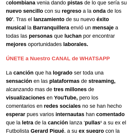
c
olombiana
venia dando
pistas
de lo que sería su
nuevo sencillo
con su
regreso
a la
onda
de los
90′
. Tras el
lanzamiento
de su nuevo
éxito
musical
la
Barranquillera
envió un
mensaje
a
todas las
personas
que
luchan
por encontrar
mejores
oportunidades
laborales.
ÚNETE a Nuestro CANAL de WHATSAPP
La
canción
que ha
logrado
ser toda una
sensación
en las
plataformas
de
streaming,
alcanzando mas de
tres millones
de
visualizaciones
en
YouTube,
pero los
comentarios en
redes sociales
no se han hecho
esperar
pues varios
internautas
han
comentado
que la
letra
de la
canción
lanza ‘
pullas
‘
a su ex el
Futbolista
Gerard Piqué
, a su
ex suegro
con la