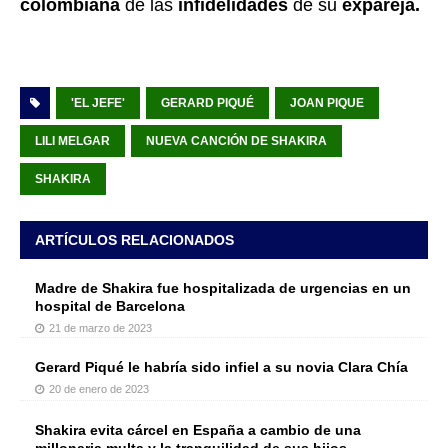
colombiana
de las
infidelidades
de su
expareja.
'EL JEFE'
GERARD PIQUÉ
JOAN PIQUE
LILI MELGAR
NUEVA CANCIÓN DE SHAKIRA
SHAKIRA
ARTÍCULOS RELACIONADOS
Madre de Shakira fue hospitalizada de urgencias en un
hospital de Barcelona
21 de marzo de 2023
Gerard Piqué le habría sido infiel a su novia Clara Chía
20 de enero de 2023
Shakira evita cárcel en España a cambio de una