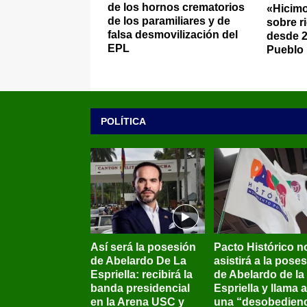
de los hornos crematorios
«Hicimo
de los paramiliares y de
sobre r
falsa desmovilización del
desde 2
EPL
Pueblo
POLÍTICA
Así será la posesión
Pacto Histórico n
de Abelardo De La
asistirá a la pose
Espriella: recibirá la
de Abelardo de la
banda presidencial
Espriella y llama a
en la Arena USC y
una “desobedienc