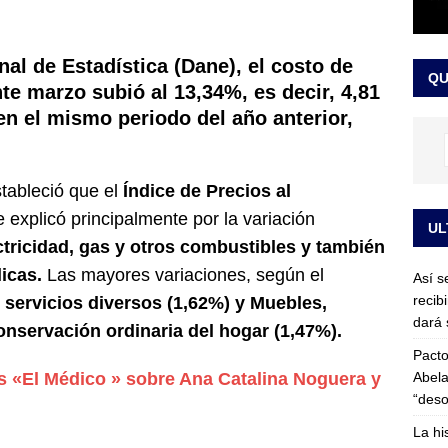
or vinculado al entramado empresarial
JUDICIALES
sta para la posesión presidencial: así será la investidura de Abelardo
l de Estadística (Dane), el costo de
QU
LO ÚLTIMO
te marzo subió al 13,34%, es decir, 4,81
n el mismo periodo del año anterior,
tableció que el
Índice de Precios al
 explicó principalmente por la variación
UL
ctricidad, gas y otros combustibles y también
icas.
Las mayores variaciones, según el
Así s
recib
 servicios diversos (1,62%) y Muebles,
dará 
conservación ordinaria del hogar (1,47%).
Pacto
Abela
as «El Médico » sobre Ana Catalina Noguera y
“deso
La hi