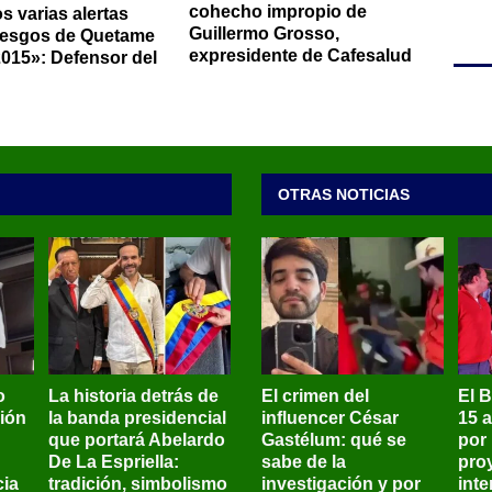
cohecho impropio de
s varias alertas
Guillermo Grosso,
iesgos de Quetame
expresidente de Cafesalud
015»: Defensor del
OTRAS NOTICIAS
o
La historia detrás de
El crimen del
El 
sión
la banda presidencial
influencer César
15 
que portará Abelardo
Gastélum: qué se
por
De La Espriella:
sabe de la
pro
ia
tradición, simbolismo
investigación y por
int