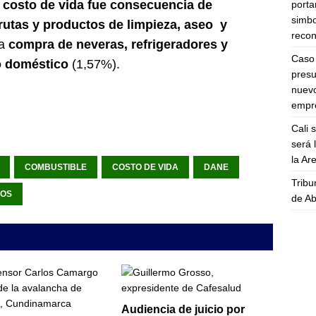
el costo de vida fue consecuencia de
porta
simbo
rutas y productos de limpieza, aseo y
recon
la
compra de neveras, refrigeradores y
Caso 
o doméstico
(1,57%).
presu
nuevo
empre
Cali 
será 
la A
COMBUSTIBLE
COSTO DE VIDA
DANE
Tribu
IOS
de Ab
Audiencia de juicio por