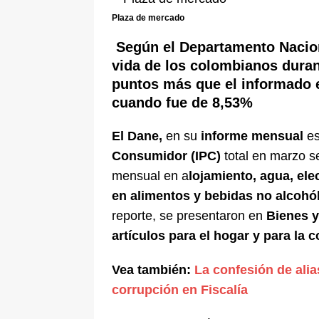
pone bajo la lupa a nuevo proveed
Plaza de mercado
[ 6 de agosto de 2026 ]
Cali se ali
Según el Departamento Naciona
De La Espriella en la Arena USC
vida de los colombianos duran
puntos más que el informado e
cuando fue de 8,53%
El Dane,
en su
informe mensual
es
Consumidor (IPC)
total en marzo se
mensual en a
lojamiento, agua, ele
en alimentos y bebidas no alcohól
reporte, se presentaron en
Bienes y
artículos para el hogar y para la 
Vea también:
La confesión de ali
corrupción en Fiscalía