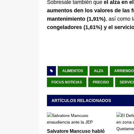
Sobresale también que
el alza en 
aumentos den los valores de las f
mantenimiento (1,91%)
, así como 
congeladores (1,61%) y el servici
ALIMENTOS
ALZA
ARRIENDO
FOCUS NOTICIAS
PRECISO
SERVIC
ARTÍCULOS RELACIONADOS
Salvatore Mancuso habló