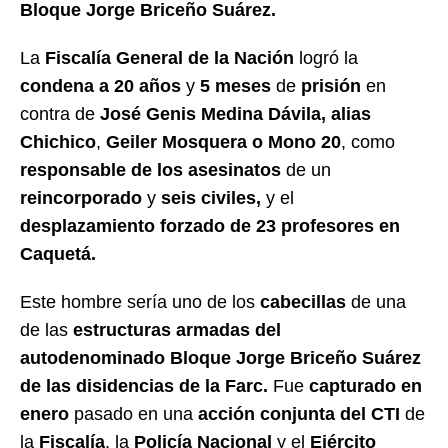
Bloque Jorge Briceño Suárez.
La
Fiscalía General de la Nación
logró la
condena a 20 años
y
5 meses
de
prisión
en
contra de
José Genis Medina Dávila, alias
Chichico
,
Geiler Mosquera o Mono 20
, como
responsable de los asesinatos
de un
reincorporado
y
seis civiles,
y el
desplazamiento
forzado de 23 profesores en
Caquetá.
Este hombre sería uno de los
cabecillas
de una
de las
estructuras armadas del
autodenominado Bloque Jorge Briceño Suárez
de las disidencias de la Farc.
Fue
capturado en
enero
pasado en una
acción conjunta del CTI
de
la
Fiscalía
, la
Policía Nacional
y el
Ejército