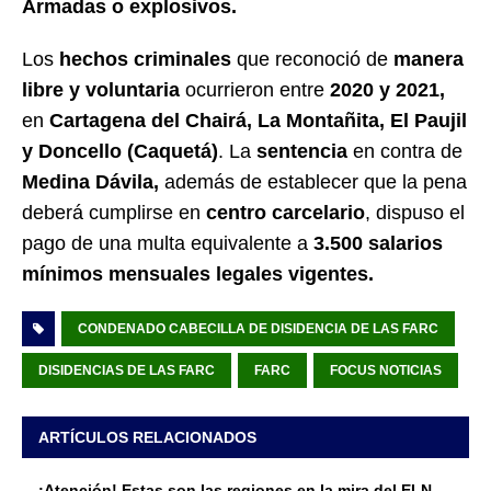
Armadas o explosivos.
Los
hechos criminales
que reconoció de
manera
libre y voluntaria
ocurrieron entre
2020 y 2021,
en
Cartagena del Chairá, La Montañita, El Paujil
y Doncello (Caquetá)
. La
sentencia
en contra de
Medina Dávila,
además de establecer que la pena
deberá cumplirse en
centro carcelario
, dispuso el
pago de una multa equivalente a
3.500 salarios
mínimos mensuales legales vigentes.
CONDENADO CABECILLA DE DISIDENCIA DE LAS FARC
DISIDENCIAS DE LAS FARC
FARC
FOCUS NOTICIAS
ARTÍCULOS RELACIONADOS
¡Atención! Estas son las regiones en la mira del ELN