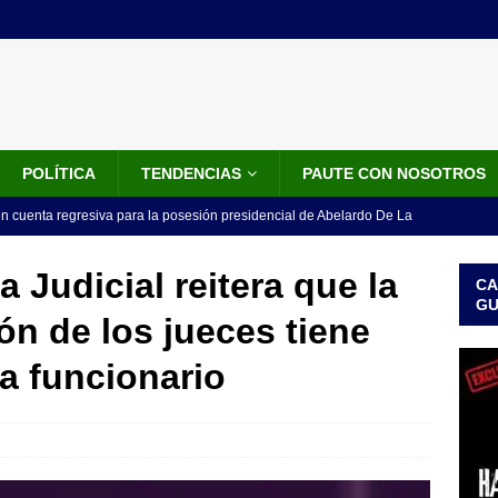
POLÍTICA
TENDENCIAS
PAUTE CON NOSOTROS
en cuenta regresiva para la posesión presidencial de Abelardo De La
ca y día sin carro
LO ÚLTIMO
 Judicial reitera que la
CA
que se revele mi nombre”: cuarta presunta víctima de Jorge Alfredo
G
ón de los jueces tiene
IALES
 a funcionario
iscalía acusó a hombre que habría intentado encubrir el asesinato
n accidente de tránsito
JUDICIALES
omunicado tres denunciantes entregan los detalles de porque se
redo Vargas
JUDICIALES