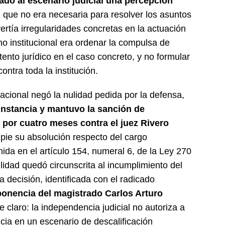
ladó al escenario judicial una percepción
l
que no era necesaria para resolver los asuntos
rtía irregularidades concretas en la actuación
ino institucional era ordenar la compulsa de
ento jurídico en el caso concreto, y no formular
ontra toda la institución.
Nacional negó la nulidad pedida por la defensa,
instancia y mantuvo la sanción de
 por cuatro meses contra el juez Rivero
pie su absolución respecto del cargo
nida en el artículo 154, numeral 6, de la Ley 270
idad quedó circunscrita al incumplimiento del
a decisión, identificada con el radicado
ponencia del magistrado Carlos Arturo
claro: la independencia judicial no autoriza a
ncia en un escenario de descalificación