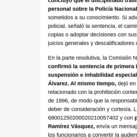
concluyó que el disciplinado tras
personal sobre la Policía Naciona
sometidos a su conocimiento. Si adve
policial, señaló la sentencia, el cam
copias o adoptar decisiones con sust
juicios generales y descalificadores c
En la parte resolutiva, la Comisión 
confirmó la sentencia de primera 
suspensión e inhabilidad especial
Álvarez. Al mismo tiempo,
dejó en 
relacionado con la prohibición conte
de 1996, de modo que la responsabil
deber de consideración y cortesía. L
68001250200020210057402 y con
Ramírez Vásquez,
envía un mensaje 
los funcionarios a convertir la audie