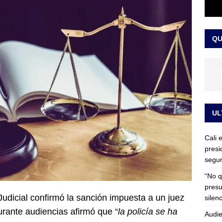
rdena examen toxicológico a exdirectora del Dapre Angie Rodríguez
enamiento
NOTICIAS
QU
UL
Cali 
presi
segur
“No q
presu
Judicial confirmó la sanción impuesta a un juez
silen
urante audiencias afirmó que “
la policía se ha
Audie