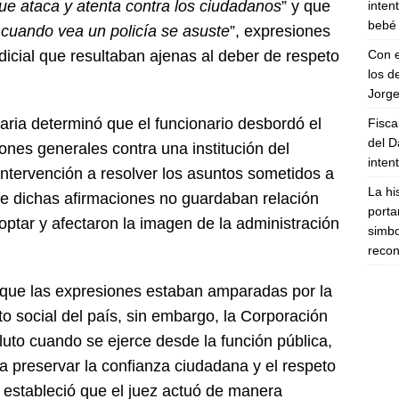
que ataca y atenta contra los ciudadanos
” y que
inten
bebé 
 cuando vea un policía se asuste
”, expresiones
Con e
udicial que resultaban ajenas al deber de respeto
los d
Jorge
inaria determinó que el funcionario desbordó el
Fisca
del D
iones generales contra una institución del
inten
intervención a resolver los asuntos sometidos a
La hi
e dichas afirmaciones no guardaban relación
porta
optar y afectaron la imagen de la administración
simbo
recon
ó que las expresiones estaban amparadas por la
to social del país, sin embargo, la Corporación
uto cuando se ejerce desde la función pública,
a preservar la confianza ciudadana y el respeto
o, estableció que el juez actuó de manera