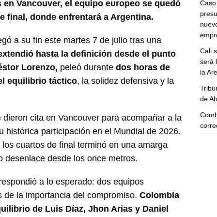
s en Vancouver, el equipo europeo se quedó
Caso 
presu
e final, donde enfrentará a Argentina.
nuevo
empre
gó a su fin este martes 7 de julio tras una
Cali 
extendió hasta la definición desde el punto
será 
Néstor Lorenzo,
peleó durante
dos horas de
la A
 equilibrio táctico
, la solidez defensiva y la
Tribu
de Ab
Comba
e dieron cita en Vancouver para acompañar a la
corre
 histórica participación en el Mundial de 2026.
 los cuartos de final terminó en una amarga
o desenlace desde los once metros.
o respondió a lo esperado: dos equipos
s de la importancia del compromiso.
Colombia
uilibrio de Luis Díaz, Jhon Arias y Daniel