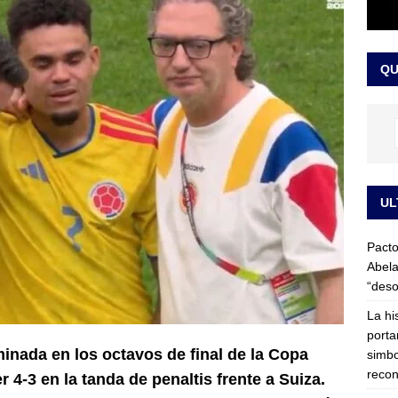
LO ÚLTIMO
ega medida cautelar sobre la posesión de Abelardo de la Espriella
QU
UL
Pacto
Abela
“deso
La hi
porta
inada en los octavos de final de la Copa
simbo
recon
r 4-3 en la tanda de penaltis frente a Suiza.