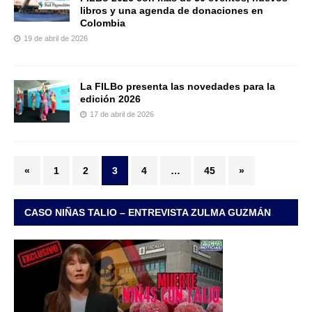
libros y una agenda de donaciones en
Colombia
19 de abril de 2026
La FILBo presenta las novedades para la
edición 2026
17 de abril de 2026
«
1
2
3
4
…
45
»
CASO NIÑAS TALIO – ENTREVISTA ZULMA GUZMÁN