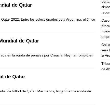
porta
ndial de Qatar
simbo
recon
e Qatar 2022. Entre los seleccionados esta Argentina, el único
Caso 
presu
nuevo
empre
l Mundial de Qatar
Cali 
será 
inada en la ronda de penales por Croacia. Neymar rompió en
la A
Tribu
de Ab
al de Qatar
dial de futbol de Qatar. Marruecos, le ganó en la ronda de