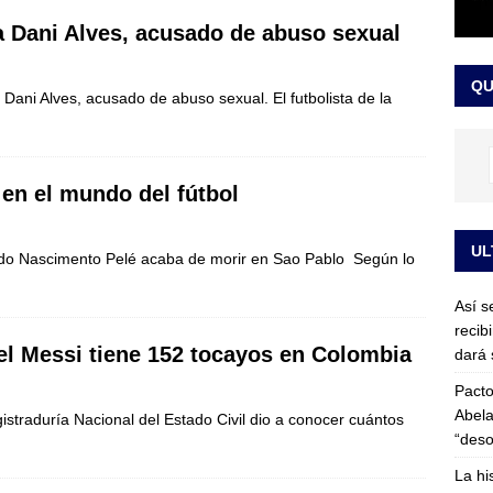
or vinculado al entramado empresarial
JUDICIALES
ta Dani Alves, acusado de abuso sexual
sta para la posesión presidencial: así será la investidura de Abelardo
QU
LO ÚLTIMO
a Dani Alves, acusado de abuso sexual. El futbolista de la
 en el mundo del fútbol
UL
 do Nascimento Pelé acaba de morir en Sao Pablo Según lo
Así s
recib
l Messi tiene 152 tocayos en Colombia
dará 
Pacto
Abela
gistraduría Nacional del Estado Civil dio a conocer cuántos
“deso
La hi