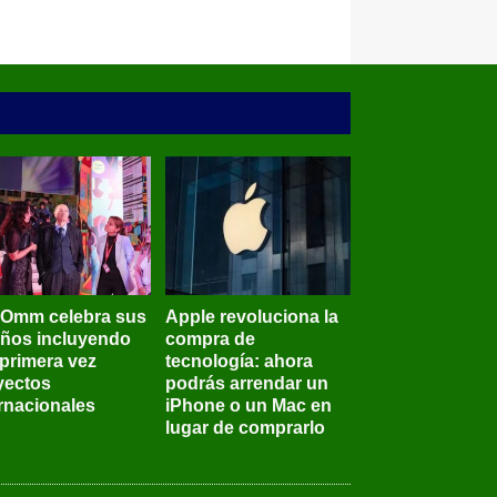
BOmm celebra sus
Apple revoluciona la
años incluyendo
compra de
 primera vez
tecnología: ahora
yectos
podrás arrendar un
ernacionales
iPhone o un Mac en
lugar de comprarlo