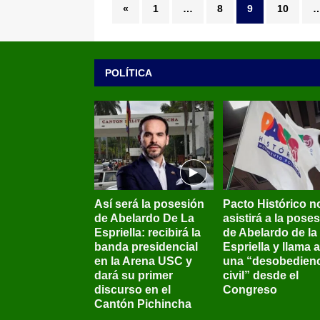
«
1
…
8
9
10
POLÍTICA
Así será la posesión
Pacto Histórico n
de Abelardo De La
asistirá a la pose
Espriella: recibirá la
de Abelardo de la
banda presidencial
Espriella y llama a
en la Arena USC y
una “desobedienc
dará su primer
civil” desde el
discurso en el
Congreso
Cantón Pichincha