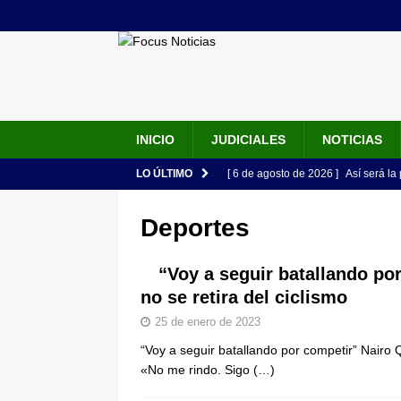
INICIO
JUDICIALES
NOTICIAS
LO ÚLTIMO
[ 6 de agosto de 2026 ]
Así será la
en la Arena USC y dará su primer d
Deportes
[ 6 de agosto de 2026 ]
Pacto Histó
una “desobediencia civil” desde e
“Voy a seguir batallando po
no se retira del ciclismo
[ 6 de agosto de 2026 ]
La historia
25 de enero de 2023
Espriella: tradición, simbolismo y 
“Voy a seguir batallando por competir” Nairo Q
ÚLTIMO
«No me rindo. Sigo
(…)
[ 6 de agosto de 2026 ]
Caso Lili P