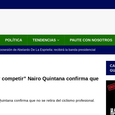
POLÍTICA
TENDENCIAS
PAUTE CON NOSOTROS
 posesión de Abelardo De La Espriella: recibirá la banda presidencial
iscurso en el Cantón Pichincha
LO ÚLTIMO
CA
rico no asistirá a la posesión de Abelardo de la Espriella y llama a
G
l Congreso
LO ÚLTIMO
r competir” Nairo Quintana confirma que
 detrás de la banda presidencial que portará Abelardo De La
el arte de un sastre colombiano reconocido en el mundo
LO
uintana confirma que no se retira del ciclismo profesional.
ink: Fiscalía amplía investigación por presunto lavado de activos y