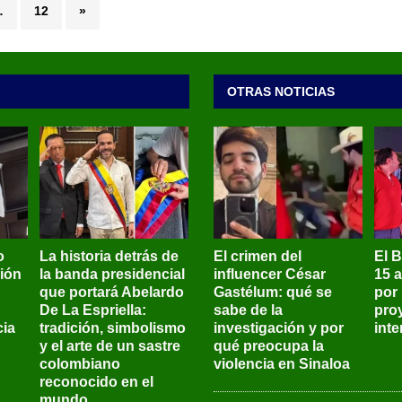
…
12
»
OTRAS NOTICIAS
o
La historia detrás de
El crimen del
El 
sión
la banda presidencial
influencer César
15 
que portará Abelardo
Gastélum: qué se
por
De La Espriella:
sabe de la
pro
ia
tradición, simbolismo
investigación y por
int
y el arte de un sastre
qué preocupa la
colombiano
violencia en Sinaloa
reconocido en el
mundo