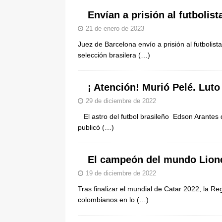
pone bajo la lupa a nuevo proveed
Envían a prisión al futbolis
[ 6 de agosto de 2026 ]
Cali se ali
21 de enero de 2023
De La Espriella en la Arena USC
Juez de Barcelona envío a prisión al futbolist
selección brasilera
(…)
¡ Atención! Murió Pelé. Luto
29 de diciembre de 2022
El astro del futbol brasileño Edson Arantes
publicó
(…)
El campeón del mundo Lione
19 de diciembre de 2022
Tras finalizar el mundial de Catar 2022, la Re
colombianos en lo
(…)