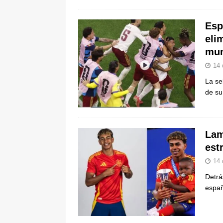
Esp
eli
mun
14 
La se
de su
Lam
est
14 
Detrá
españ