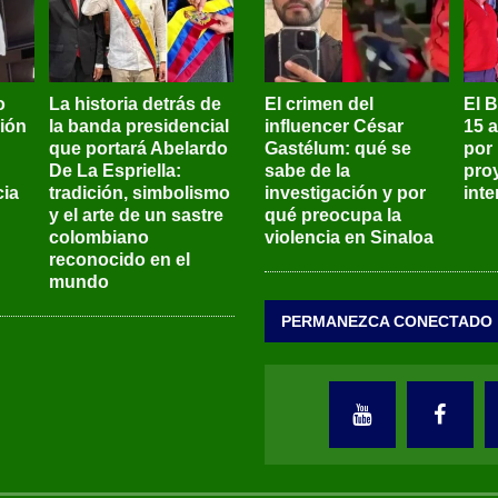
o
La historia detrás de
El crimen del
El 
sión
la banda presidencial
influencer César
15 
que portará Abelardo
Gastélum: qué se
por
De La Espriella:
sabe de la
pro
ia
tradición, simbolismo
investigación y por
int
y el arte de un sastre
qué preocupa la
colombiano
violencia en Sinaloa
reconocido en el
mundo
PERMANEZCA CONECTADO