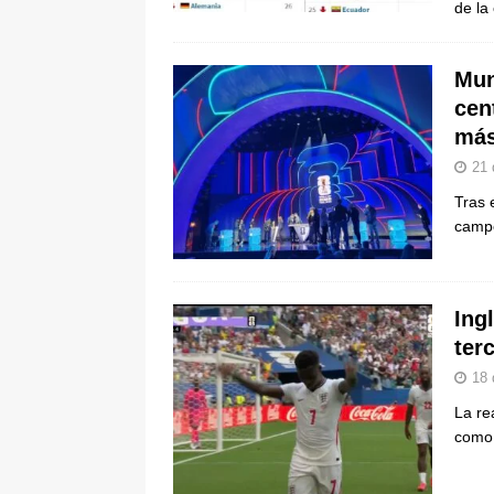
de la
Mun
cen
más
21 
Tras 
campe
Ing
ter
18 
La re
como 