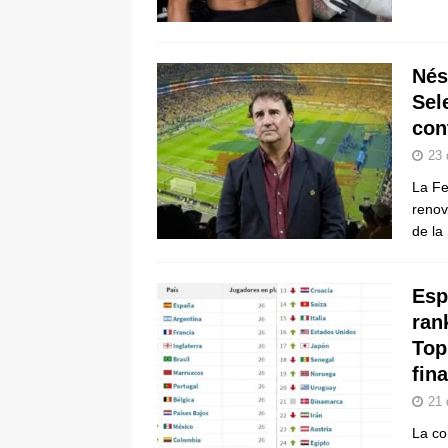
pone bajo la lupa a nuevo proveed
[ 6 de agosto de 2026 ]
Cali se ali
Nés
De La Espriella en la Arena USC
Sel
con
23 
La Fe
renov
de la
Esp
ran
Top
fina
21 
La co