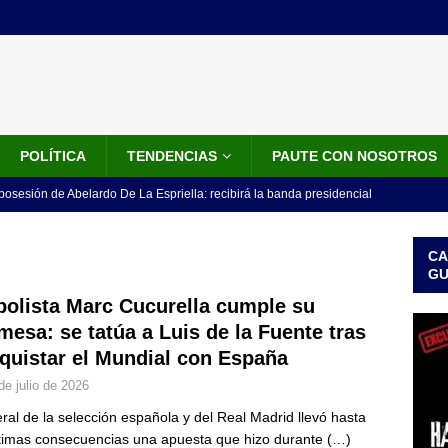
POLÍTICA
TENDENCIAS
PAUTE CON NOSOTROS
 posesión de Abelardo De La Espriella: recibirá la banda presidencial
iscurso en el Cantón Pichincha
LO ÚLTIMO
CA
rico no asistirá a la posesión de Abelardo de la Espriella y llama a
G
l Congreso
LO ÚLTIMO
bolista Marc Cucurella cumple su
mesa: se tatúa a Luis de la Fuente tras
 detrás de la banda presidencial que portará Abelardo De La
quistar el Mundial con España
el arte de un sastre colombiano reconocido en el mundo
LO
de julio de 2026
teral de la selección española y del Real Madrid llevó hasta
ink: Fiscalía amplía investigación por presunto lavado de activos y
ltimas consecuencias una apuesta que hizo durante
(…)