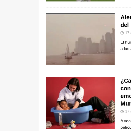
Aler
del
17 
El hu
a las
¿Ca
con
emo
Mun
17 
A vec
pelíc