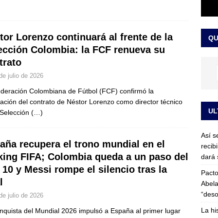
or vinculado al entramado empresarial
JUDICIALES
sta para la posesión presidencial: así será la investidura de Abelardo
tor Lorenzo continuará al frente de la
QU
LO ÚLTIMO
ección Colombia: la FCF renueva su
trato
de julio de 2026
deración Colombiana de Fútbol (FCF) confirmó la
ación del contrato de Néstor Lorenzo como director técnico
UL
 Selección
(…)
Así s
aña recupera el trono mundial en el
recib
king FIFA; Colombia queda a un paso del
dará 
 10 y Messi rompe el silencio tras la
Pacto
l
Abela
“deso
de julio de 2026
La hi
nquista del Mundial 2026 impulsó a España al primer lugar