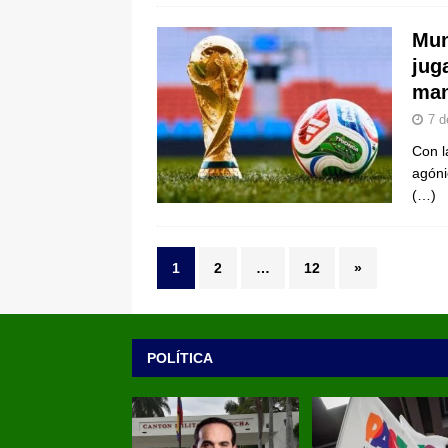
Mun
jug
man
7 d
Con l
agóni
(…)
1
2
…
12
»
POLÍTICA