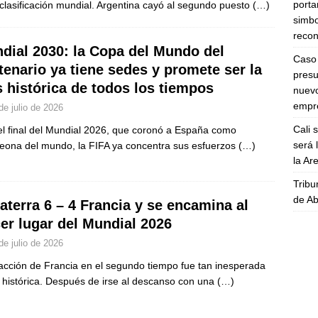
porta
 clasificación mundial. Argentina cayó al segundo puesto
(…)
simbo
recon
dial 2030: la Copa del Mundo del
Caso 
tenario ya tiene sedes y promete ser la
presu
 histórica de todos los tiempos
nuevo
empre
de julio de 2026
Cali 
el final del Mundial 2026, que coronó a España como
será 
ona del mundo, la FIFA ya concentra sus esfuerzos
(…)
la A
Tribu
de Ab
laterra 6 – 4 Francia y se encamina al
cer lugar del Mundial 2026
de julio de 2026
acción de Francia en el segundo tiempo fue tan inesperada
histórica. Después de irse al descanso con una
(…)