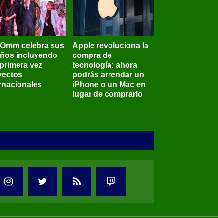
BOmm celebra sus
Apple revoluciona la
años incluyendo
compra de
 primera vez
tecnología: ahora
yectos
podrás arrendar un
ernacionales
iPhone o un Mac en
lugar de comprarlo