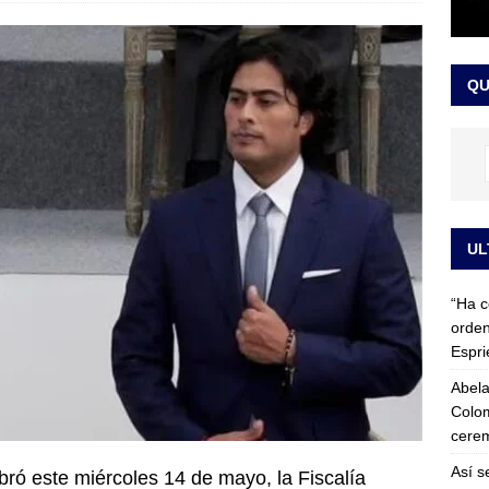
 detrás de la banda presidencial que portará Abelardo De La
el arte de un sastre colombiano reconocido en el mundo
LO
QU
UL
“Ha c
orden
Espri
Abela
Colom
cerem
Así s
bró este miércoles 14 de mayo, la Fiscalía