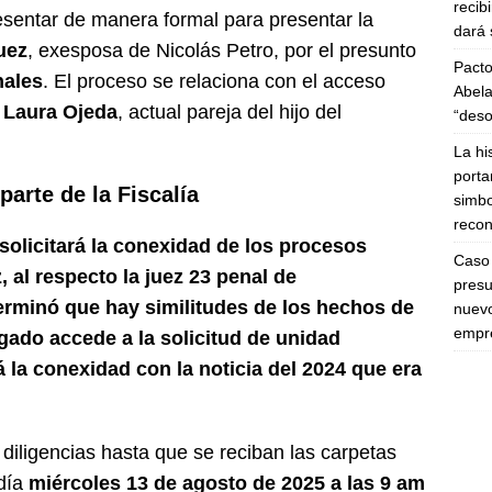
recib
esentar de manera formal para presentar la
dará 
uez
, exesposa de Nicolás Petro, por el presunto
Pacto
nales
. El proceso se relaciona con el acceso
Abela
e
Laura Ojeda
, actual pareja del hijo del
“deso
La hi
porta
parte de la Fiscalía
simbo
recon
solicitará la conexidad de los procesos
Caso 
 al respecto la juez 23 penal de
presu
erminó que hay similitudes de los hechos de
nuevo
empre
zgado accede a la solicitud de unidad
rá la conexidad con la noticia del 2024 que era
s diligencias hasta que se reciban las carpetas
 día
miércoles 13 de agosto de 2025 a las 9 am