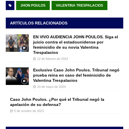
JHON POULOS
VALENTINA TRESPALACIOS
ARTÍCULOS RELACIONADOS
EN VIVO AUDIENCIA JOHN POULOS. Siga el
juicio contra el estadounidense por
feminicidio de su novia Valentina
Trespalacios
12 de febrero de 2024
Exclusivo Caso John Poulos. Tribunal negó
prueba reina en caso del feminicidio de
Valentina Trespalacios
24 de mayo de 2024
Caso John Poulos. ¿Por qué el Tribunal negó la
apelación de su defensa?
5 de octubre de 2023