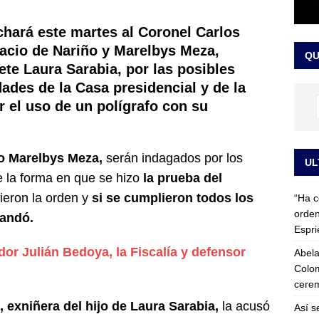
 detrás de la banda presidencial que portará Abelardo De La
hará este martes al Coronel Carlos
el arte de un sastre colombiano reconocido en el mundo
LO
lacio de Nariño y Marelbys Meza,
QU
ete Laura Sarabia, por las posibles
dades de la Casa presidencial y de la
r el uso de un polígrafo con su
o Marelbys Meza,
serán indagados por los
UL
 la forma en que se hizo
la prueba del
ieron la orden y
si se cumplieron todos los
“Ha c
orden
mandó.
Espri
or Julián Bedoya, la Fiscalía y defensor
Abela
Colom
cerem
 exniñera del hijo de Laura Sarabia,
la acusó
Así s