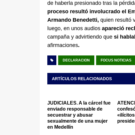
de haberla presionado tras la pérdi
proceso resultó involucrado el E
Armando Benedetti,
quien resultó 
luego, en unos audios
apareció rec
campaña y advirtiendo que
si habla
afirmaciones
.
DECLARACION
FOCUS NOTICIAS
ARTÍCULOS RELACIONADOS
JUDICIALES. A la cárcel fue
ATENCI
enviado responsable de
confesó
secuestrar y abusar
«ilícit
sexualmente de una mujer
preside
en Medellín