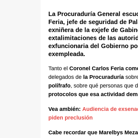
[ 6 de agosto de 2026 ]
La historia
La Procuraduría General escuc
Espriella: tradición, simbolismo y 
Feria, jefe de seguridad de Pa
ÚLTIMO
exniñera de la exjefe de Gabin
extalimitaciones de las autori
exfuncionaria del Gobierno po
exempleada.
Tanto el
Coronel Carlos Feria com
delegados de
la Procuraduría
sobre
polífrafo
, sobre qué personas que d
protocolos que esa actividad de
Vea ambién:
Audiencia de exsenad
piden preclusión
Cabe recordar que Marelbys Meza,