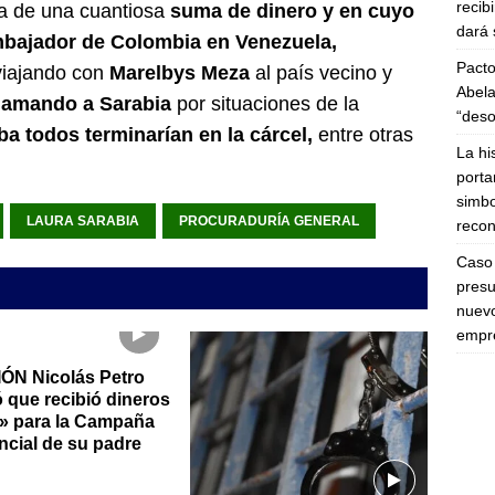
recib
da de una cuantiosa
suma de dinero y en cuyo
dará 
mbajador de Colombia en Venezuela,
Pacto
viajando con
Marelbys Meza
al país vecino y
Abela
lamando a Sarabia
por situaciones de la
“deso
ba todos terminarían en la cárcel,
entre otras
La hi
porta
simbo
LAURA SARABIA
PROCURADURÍA GENERAL
recon
Caso 
presu
nuevo
empre
ÓN Nicolás Petro
 que recibió dineros
os» para la Campaña
ncial de su padre