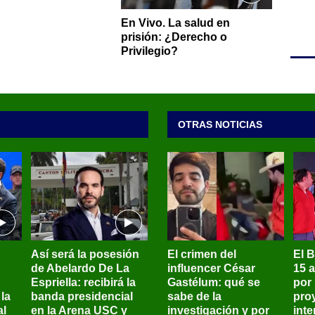
En Vivo. La salud en
prisión: ¿Derecho o
Privilegio?
OTRAS NOTICIAS
Así será la posesión
El crimen del
El 
de Abelardo De La
influencer César
15 
Espriella: recibirá la
Gastélum: qué se
por
la
banda presidencial
sabe de la
pro
al
en la Arena USC y
investigación y por
int