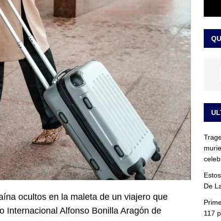
ia fue trasladada de la Escuela de Carabineros a La Picaleña: los
da de Bogotá
JUDICIALES
QU
UL
Trage
murie
celeb
Estos
De La
aína ocultos en la maleta de un viajero que
Prime
o Internacional Alfonso Bonilla Aragón de
117 p