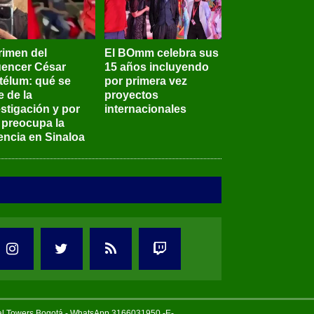
rimen del
El BOmm celebra sus
luencer César
15 años incluyendo
télum: qué se
por primera vez
e de la
proyectos
stigación y por
internacionales
 preocupa la
encia en Sinaloa
tal Towers Bogotá - WhatsApp 3166031950 -E-