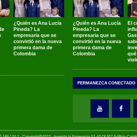
¿Quién es Ana Lucía
¿Quién es Ana Lucía
El c
de
Pineda? La
Pineda? La
inf
s
empresaria que se
empresaria que se
Gas
convirtió en la nueva
convirtió en la nueva
sab
primera dama de
primera dama de
inve
Colombia
Colombia
qué
viol
PERMANEZCA CONECTADO
189.120.2 - Copyright@2023 - Avenida la Esperanza 51-40 Of 307 Edificio Capi