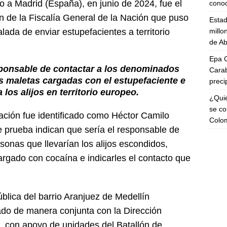
o a Madrid (España), en junio de 2024, fue el
cono
ón de la Fiscalía General de la Nación que puso
Esta
millo
lada de enviar estupefacientes a territorio
de Ab
Epa C
sponsable de contactar a los denominados
Carab
s maletas cargadas con el estupefaciente e
preci
 los alijos en territorio europeo.
¿Quié
se co
zación fue identificado como Héctor Camilo
Colo
 prueba indican que sería el responsable de
rsonas que llevarían los alijos escondidos,
argado con cocaína e indicarles el contacto que
blica del barrio Aranjuez de Medellín
zado de manera conjunta con la Dirección
l, con apoyo de unidades del Batallón de