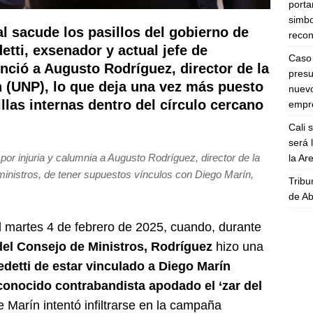
porta
simbo
l sacude los pasillos del gobierno de
recon
ti, exsenador y actual jefe de
Caso 
ció a Augusto Rodríguez, director de la
presu
 (UNP), lo que deja una vez más puesto
nuevo
llas internas dentro del círculo cercano
empre
Cali 
será 
r injuria y calumnia a Augusto Rodríguez, director de la
la A
ministros, de tener supuestos vínculos con Diego Marín,
Tribu
de Ab
el martes 4 de febrero de 2025, cuando, durante
del Consejo de Ministros, Rodríguez
hizo una
detti de estar vinculado a Diego Marín
 conocido contrabandista apodado el ‘zar del
Marín intentó infiltrarse en la campaña