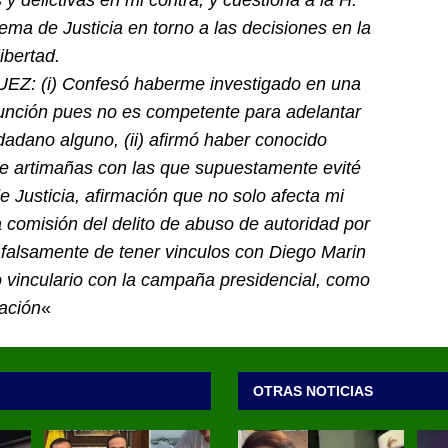
 delictivas en mi contra, y cuestiona a la H.
ema de Justicia en torno a las decisiones en la
ibertad.
UEZ: (i) Confesó haberme investigado en una
 función pues no es competente para adelantar
dadano alguno, (ii) afirmó haber conocido
 de artimañas con las que supuestamente evité
 Justicia, afirmación que no solo afecta mi
comisión del delito de abuso de autoridad por
, falsamente de tener vinculos con Diego Marin
o vinculario con la campaña presidencial, como
ación
«
OTRAS NOTICIAS