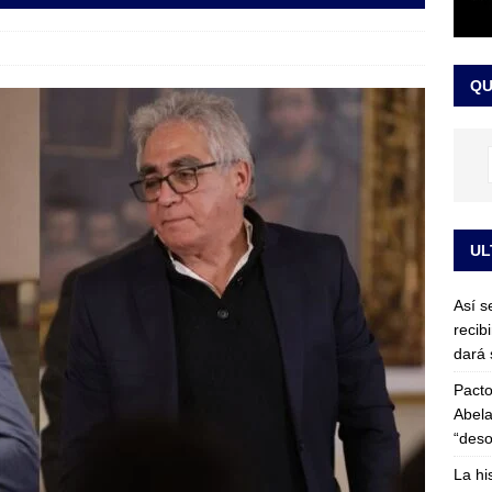
or vinculado al entramado empresarial
JUDICIALES
sta para la posesión presidencial: así será la investidura de Abelardo
QU
LO ÚLTIMO
UL
Así s
recib
dará 
Pacto
Abela
“deso
La hi