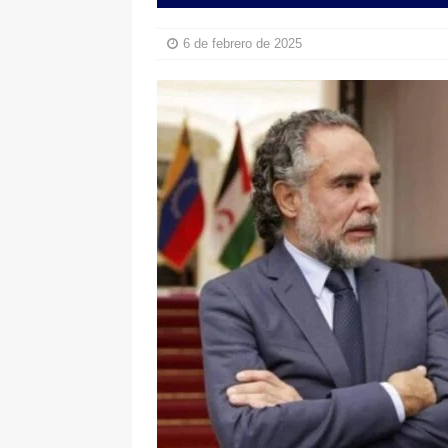
pone bajo la lupa a nuevo proveed
6 de febrero de 2025
[ 6 de agosto de 2026 ]
Cali se ali
De La Espriella en la Arena USC