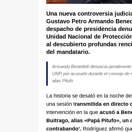
Una nueva controversia judicia
Gustavo Petro Armando Benedet
despacho de presidencia denun
Unidad Nacional de Protección
al descubierto profundas renci
del mandatario.
Armando Benedetti denuncia penalmente po
UNP, por acusarlo durante el consejo de 
alias Pitufo
La historia se desató en la noche d
una sesión t
ransmitida en directo 
intervención en la que
acusó a Bene
Buitrago, alias «Papá Pitufo», un
contrabando’.
Rodríguez afirmó que 