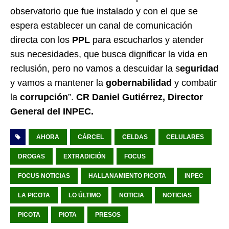
observatorio que fue instalado y con el que se
espera establecer un canal de comunicación
directa con los
PPL
para escucharlos y atender
sus necesidades, que busca dignificar la vida en
reclusión, pero no vamos a descuidar la s
eguridad
y vamos a mantener la
gobernabilidad
y combatir
la
corrupción
”.
CR Daniel Gutiérrez, Director
General del INPEC.
AHORA
CÁRCEL
CELDAS
CELULARES
DROGAS
EXTRADICIÓN
FOCUS
FOCUS NOTICIAS
HALLANAMIENTO PICOTA
INPEC
LA PICOTA
LO ÚLTIMO
NOTICIA
NOTICIAS
PICOTA
PIOTA
PRESOS