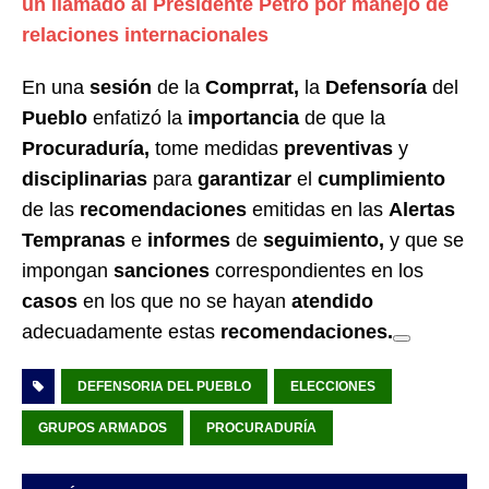
un llamado al Presidente Petro por manejo de
relaciones internacionales
En una
sesión
de la
Comprrat,
la
Defensoría
del
Pueblo
enfatizó la
importancia
de que la
Procuraduría,
tome medidas
preventivas
y
disciplinarias
para
garantizar
el
cumplimiento
de las
recomendaciones
emitidas en las
Alertas
Tempranas
e
informes
de
seguimiento,
y que se
impongan
sanciones
correspondientes en los
casos
en los que no se hayan
atendido
adecuadamente estas
recomendaciones.
DEFENSORIA DEL PUEBLO
ELECCIONES
GRUPOS ARMADOS
PROCURADURÍA