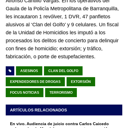
Alfonso Cantillo Vargas. En los operativos del
Gaula de la Policía Metropolitana de Barranquilla,
les incautaron 1 revólver, 1 DVR, 47 panfletos
alusivos al ‘Clan del Golfo’ y 9 celulares. Un fiscal
de la Unidad de Homicidios les imputó a los
procesados los delitos de concierto para delinquir
con fines de homicidio; extorsión; y tráfico,
fabricación, o porte de estupefacientes.
ASESINOS
CLAN DEL GOLFO
EXPENDEDORES DE DROGAS
EXTORSIÓN
FOCUS NOTICIAS
TERRORISMO
ARTÍCULOS RELACIONADOS
En vivo. Audiencia de juicio contra Carlos Caicedo