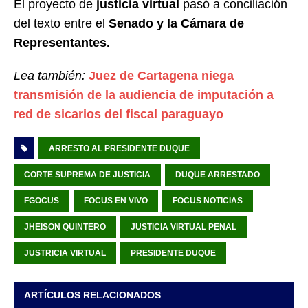
El proyecto de
justicia virtual
pasó a conciliación
del texto entre el
Senado y la Cámara de
Representantes.
Lea también:
Juez de Cartagena niega
transmisión de la audiencia de imputación a
red de sicarios del fiscal paraguayo
ARRESTO AL PRESIDENTE DUQUE
CORTE SUPREMA DE JUSTICIA
DUQUE ARRESTADO
FGOCUS
FOCUS EN VIVO
FOCUS NOTICIAS
JHEISON QUINTERO
JUSTICIA VIRTUAL PENAL
JUSTRICIA VIRTUAL
PRESIDENTE DUQUE
ARTÍCULOS RELACIONADOS