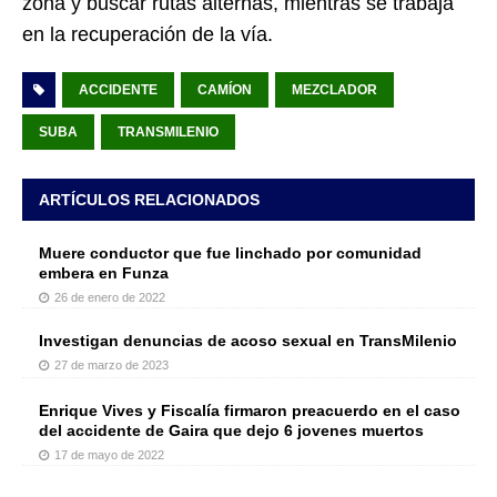
zona y buscar rutas alternas, mientras se trabaja
en la recuperación de la vía.
ACCIDENTE
CAMÍON
MEZCLADOR
SUBA
TRANSMILENIO
ARTÍCULOS RELACIONADOS
Muere conductor que fue linchado por comunidad
embera en Funza
26 de enero de 2022
Investigan denuncias de acoso sexual en TransMilenio
27 de marzo de 2023
Enrique Vives y Fiscalía firmaron preacuerdo en el caso
del accidente de Gaira que dejo 6 jovenes muertos
17 de mayo de 2022