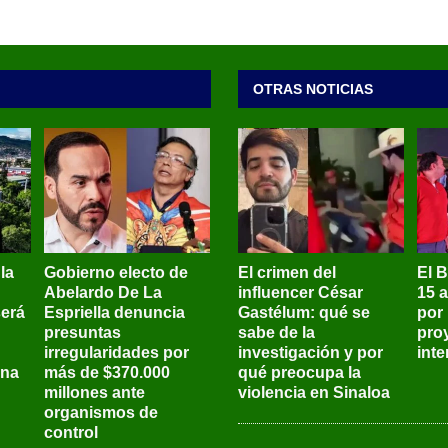
OTRAS NOTICIAS
 la
Gobierno electo de
El crimen del
El 
Abelardo De La
influencer César
15 
será
Espriella denuncia
Gastélum: qué se
por
presuntas
sabe de la
pro
irregularidades por
investigación y por
int
ena
más de $370.000
qué preocupa la
millones ante
violencia en Sinaloa
organismos de
control