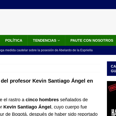
POLÍTICA
TENDENCIAS
PAUTE CON NOSOTROS
ega medida cautelar sobre la posesión de Abelardo de la Espriella
CA
tre Ejército y disidencias paralizan corredor entre Cauca y Valle
G
 del profesor Kevin Santiago Ángel en
el influencer César Gastélum: qué se sabe de la investigación y por
loa
ENTRETENIMIENTO
e el rastro a
cinco hombres
señalados de
en cuenta regresiva para la posesión presidencial de Abelardo De La
or
Kevin Santiago Ángel
, cuyo cuerpo fue
ca y día sin carro
LO ÚLTIMO
sur de Bogotá, después de haber sido reportado