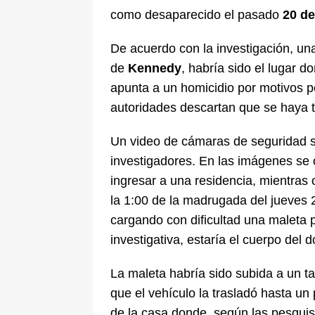
como desaparecido el pasado
[ 5 de agosto de 2026 ]
“No quiero 
20 d
Vargas rompe el silencio
JUDIC
De acuerdo con la investigación, una
de
Kennedy
, habría sido el lugar d
apunta a un homicidio por motivos p
autoridades descartan que se haya t
Un video de cámaras de seguridad se
investigadores. En las imágenes se 
ingresar a una residencia, mientras
la 1:00 de la madrugada del jueves
cargando con dificultad una maleta p
investigativa, estaría el cuerpo del 
La maleta habría sido subida a un ta
que el vehículo la trasladó hasta un
de la casa donde, según las pesquis