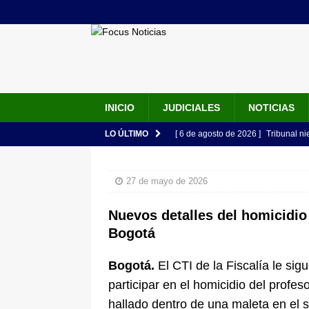
INICIO
JUDICIALES
NOTICIAS
LO ÚLTIMO
[ 6 de agosto de 2026 ]
Tribunal ni
en Cali
JUDICIALES
27 de mayo de 2026
[ 6 de agosto de 2026 ]
Combates en
LO ÚLTIMO
Nuevos detalles del homicidio
[ 6 de agosto de 2026 ]
El crimen d
Bogotá
qué preocupa la violencia en Sina
Bogotá.
El CTI de la Fiscalía le sigu
[ 6 de agosto de 2026 ]
Cali entra 
participar en el homicidio del profes
Espriella: máxima seguridad, ley se
hallado dentro de una maleta en el 