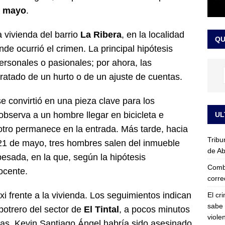
que se revele mi nombre”: cuarta presunta víctima de Jorge Alfredo
e mayo
.
IALES
 vivienda del barrio
La Ribera
, en la localidad
QU
onde ocurrió el crimen. La principal hipótesis
ersonales o pasionales; por ahora, las
ratado de un hurto o de un ajuste de cuentas.
 convirtió en una pieza clave para los
observa a un hombre llegar en bicicleta e
UL
 otro permanece en la entrada. Más tarde, hacia
Tribu
 21 de mayo, tres hombres salen del inmueble
de Ab
esada, en la que, según la hipótesis
Comba
docente.
corre
xi frente a la vivienda. Los seguimientos indican
El cr
sabe 
 potrero del sector de
El Tintal
, a pocos minutos
viole
as, Kevin Santiago Ángel habría sido asesinado.