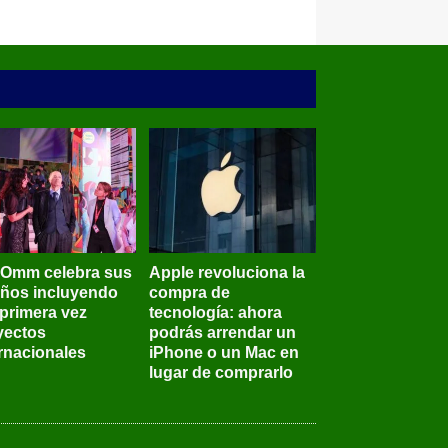
BOmm celebra sus
Apple revoluciona la
años incluyendo
compra de
 primera vez
tecnología: ahora
yectos
podrás arrendar un
ernacionales
iPhone o un Mac en
lugar de comprarlo