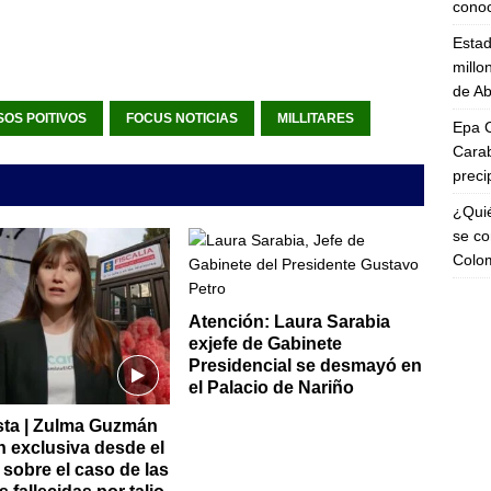
cono
Esta
millo
de Ab
SOS POITIVOS
FOCUS NOTICIAS
MILLITARES
Epa C
Carab
preci
¿Quié
se co
Colo
Atención: Laura Sarabia
exjefe de Gabinete
Presidencial se desmayó en
el Palacio de Nariño
sta | Zulma Guzmán
n exclusiva desde el
 sobre el caso de las