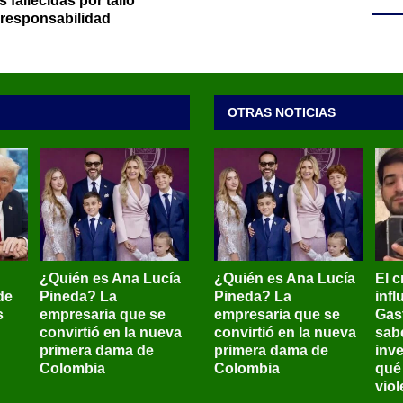
 fallecidas por talio
 responsabilidad
OTRAS NOTICIAS
¿Quién es Ana Lucía
¿Quién es Ana Lucía
El c
de
Pineda? La
Pineda? La
inf
s
empresaria que se
empresaria que se
Gas
convirtió en la nueva
convirtió en la nueva
sab
primera dama de
primera dama de
inve
Colombia
Colombia
qué
viol