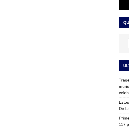
ia fue trasladada de la Escuela de Carabineros a La Picaleña: los
da de Bogotá
JUDICIALES
QU
UL
Trage
murie
celeb
Estos
De La
Prime
117 p