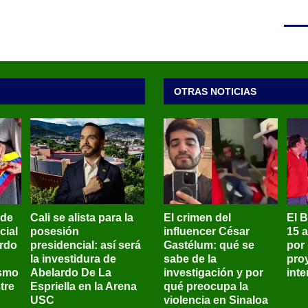
OTRAS NOTICIAS
 de
Cali se alista para la
El crimen del
El 
cial
posesión
influencer César
15 
ardo
presidencial: así será
Gastélum: qué se
por
la investidura de
sabe de la
pro
ismo
Abelardo De La
investigación y por
int
tre
Espriella en la Arena
qué preocupa la
USC
violencia en Sinaloa