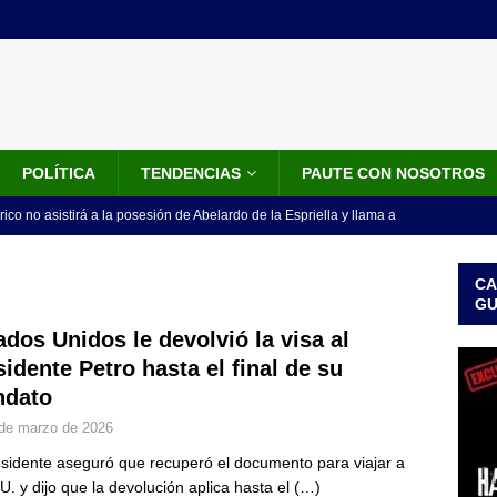
POLÍTICA
TENDENCIAS
PAUTE CON NOSOTROS
rico no asistirá a la posesión de Abelardo de la Espriella y llama a
l Congreso
LO ÚLTIMO
CA
 detrás de la banda presidencial que portará Abelardo De La
G
el arte de un sastre colombiano reconocido en el mundo
LO
ados Unidos le devolvió la visa al
sidente Petro hasta el final de su
dato
ink: Fiscalía amplía investigación por presunto lavado de activos y
de marzo de 2026
or vinculado al entramado empresarial
JUDICIALES
esidente aseguró que recuperó el documento para viajar a
sta para la posesión presidencial: así será la investidura de Abelardo
U. y dijo que la devolución aplica hasta el
(…)