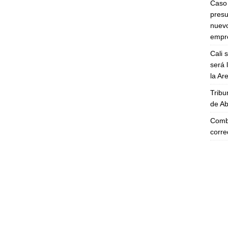
Caso 
presu
nuevo
empre
Cali 
será 
la A
Tribu
de Ab
Comba
corre