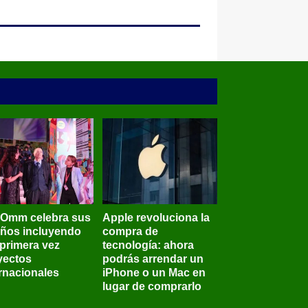
BOmm celebra sus
Apple revoluciona la
años incluyendo
compra de
 primera vez
tecnología: ahora
yectos
podrás arrendar un
ernacionales
iPhone o un Mac en
lugar de comprarlo