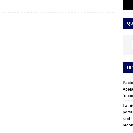
LO ÚLTIMO
ega medida cautelar sobre la posesión de Abelardo de la Espriella
QU
UL
Pacto
Abela
“deso
La hi
porta
simbo
recon