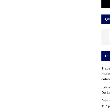
ia fue trasladada de la Escuela de Carabineros a La Picaleña: los
da de Bogotá
JUDICIALES
QU
UL
Trage
murie
celeb
Estos
De La
Prime
117 p