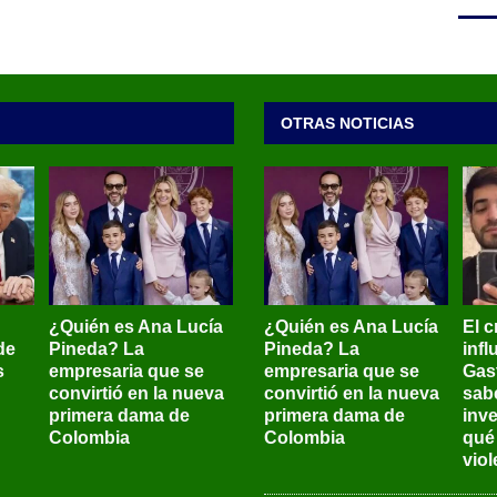
OTRAS NOTICIAS
¿Quién es Ana Lucía
¿Quién es Ana Lucía
El c
de
Pineda? La
Pineda? La
inf
s
empresaria que se
empresaria que se
Gas
convirtió en la nueva
convirtió en la nueva
sab
primera dama de
primera dama de
inve
Colombia
Colombia
qué
viol