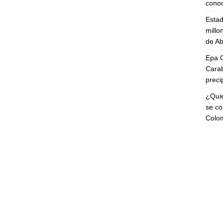
cono
Esta
millo
de Ab
Epa C
Carab
preci
¿Quié
se co
Colo