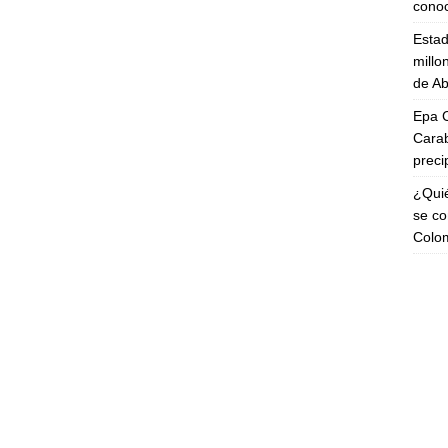
cono
Esta
millo
de Ab
Epa C
Carab
preci
¿Quié
se co
Colo