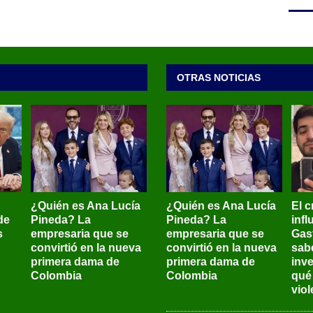
OTRAS NOTICIAS
¿Quién es Ana Lucía
¿Quién es Ana Lucía
El c
de
Pineda? La
Pineda? La
inf
s
empresaria que se
empresaria que se
Gas
convirtió en la nueva
convirtió en la nueva
sab
primera dama de
primera dama de
inve
Colombia
Colombia
qué
viol