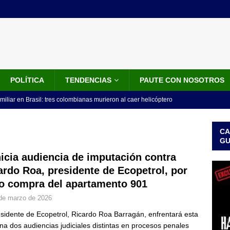
POLÍTICA
TENDENCIAS
PAUTE CON NOSOTROS
miliar en Brasil: tres colombianas murieron al caer helicóptero
años
INTERNACIONALES
CA
os 18 ministros que posesionó Abelardo De La Espriella: nombres,
G
nicia audiencia de imputación contra
ardo Roa, presidente de Ecopetrol, por
isión de De La Espriella: trasladan a 117 presos de alto perfil; estos
o compra del apartamento 901
ICIALES
de marzo de 2026
idos anuncia paquete de US$1.000 millones para fortalecer la
esidente de Ecopetrol, Ricardo Roa Barragán, enfrentará esta
 de la Espriella
LO ÚLTIMO
a dos audiencias judiciales distintas en procesos penales