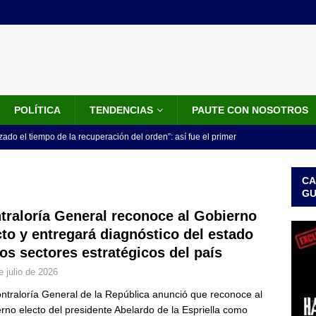
POLÍTICA
TENDENCIAS
PAUTE CON NOSOTROS
do el tiempo de la recuperación del orden”: así fue el primer
lla como presidente de Colombia
JUDICIALES
CA
 la Espriella ya es presidente de Colombia: recibió la banda
G
LO ÚLTIMO
traloría General reconoce al Gobierno
cto y entregará diagnóstico del estado
 posesión de Abelardo De La Espriella: recibirá la banda presidencial
los sectores estratégicos del país
iscurso en el Cantón Pichincha
LO ÚLTIMO
e julio de 2026
rico no asistirá a la posesión de Abelardo de la Espriella y llama a
ntraloría General de la República anunció que reconoce al
l Congreso
LO ÚLTIMO
rno electo del presidente Abelardo de la Espriella como