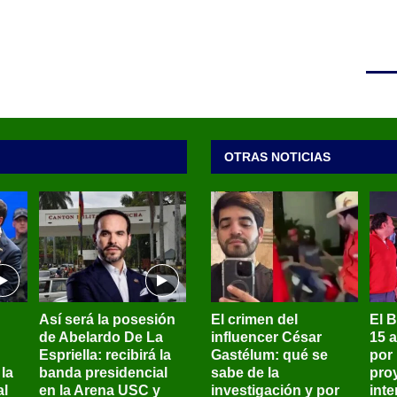
OTRAS NOTICIAS
Así será la posesión
El crimen del
El 
de Abelardo De La
influencer César
15 
Espriella: recibirá la
Gastélum: qué se
por
la
banda presidencial
sabe de la
pro
al
en la Arena USC y
investigación y por
int