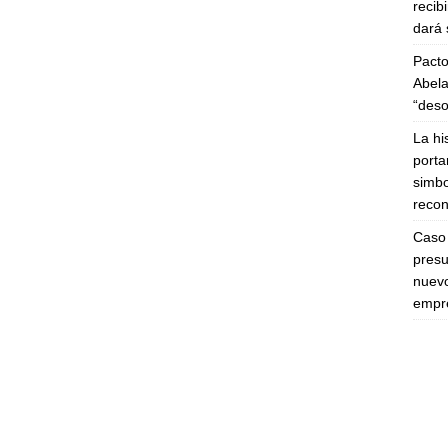
recib
dará 
Pacto
Abela
“deso
La hi
porta
simbo
recon
Caso 
presu
nuevo
empre