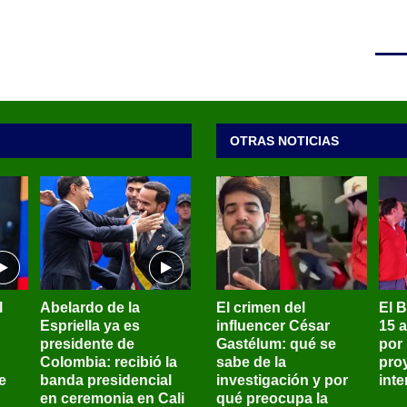
OTRAS NOTICIAS
l
Abelardo de la
El crimen del
El 
Espriella ya es
influencer César
15 
presidente de
Gastélum: qué se
por
Colombia: recibió la
sabe de la
pro
e
banda presidencial
investigación y por
int
en ceremonia en Cali
qué preocupa la