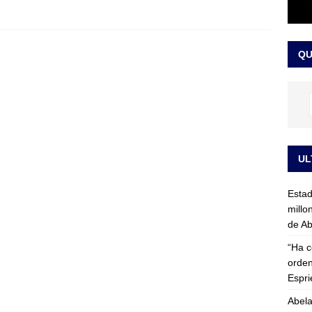
rico no asistirá a la posesión de Abelardo de la Espriella y llama a
l Congreso
LO ÚLTIMO
QU
UL
Esta
millo
de Ab
“Ha c
orden
Espri
Abela