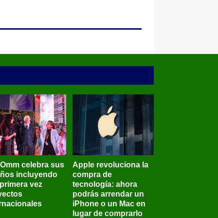
BOmm celebra sus
Apple revoluciona la
años incluyendo
compra de
 primera vez
tecnología: ahora
yectos
podrás arrendar un
ernacionales
iPhone o un Mac en
lugar de comprarlo