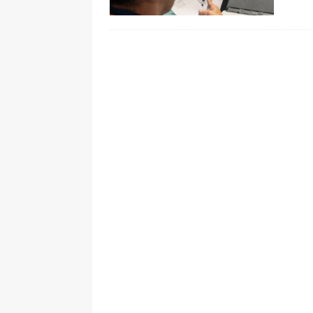
[ 6 de agosto de 2026 ]
Pacto Histó
una “desobediencia civil” desde e