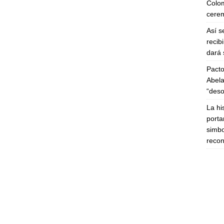
Colom
cerem
Así s
recib
dará 
Pacto
Abela
“deso
La hi
porta
simbo
recon