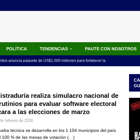
POLÍTICA
TENDENCIAS
PAUTE CON NOSOTROS
idos anuncia paquete de US$1.000 millones para fortalecer la
 de la Espriella
LO ÚLTIMO
CA
do el tiempo de la recuperación del orden”: así fue el primer
G
lla como presidente de Colombia
JUDICIALES
istraduría realiza simulacro nacional de
rutinios para evaluar software electoral
 la Espriella ya es presidente de Colombia: recibió la banda
cara a las elecciones de marzo
LO ÚLTIMO
de febrero de 2026
 posesión de Abelardo De La Espriella: recibirá la banda presidencial
ueba técnica se desarrolla en los 1.104 municipios del país
iscurso en el Cantón Pichincha
LO ÚLTIMO
l 100 % de las mesas de votación
(…)