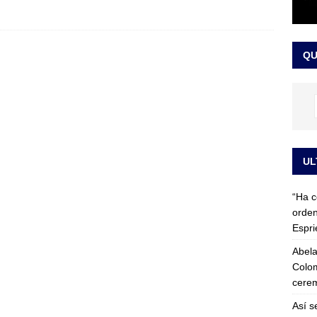
 detrás de la banda presidencial que portará Abelardo De La
el arte de un sastre colombiano reconocido en el mundo
LO
QU
UL
“Ha c
orden
Espri
Abela
Colom
cerem
Así s