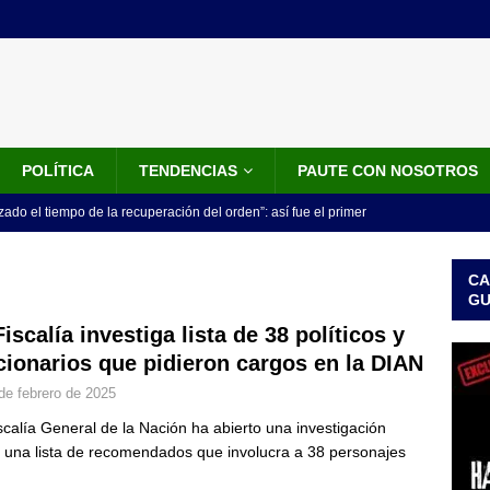
POLÍTICA
TENDENCIAS
PAUTE CON NOSOTROS
do el tiempo de la recuperación del orden”: así fue el primer
lla como presidente de Colombia
JUDICIALES
CA
 la Espriella ya es presidente de Colombia: recibió la banda
G
LO ÚLTIMO
Fiscalía investiga lista de 38 políticos y
cionarios que pidieron cargos en la DIAN
 posesión de Abelardo De La Espriella: recibirá la banda presidencial
de febrero de 2025
iscurso en el Cantón Pichincha
LO ÚLTIMO
scalía General de la Nación ha abierto una investigación
rico no asistirá a la posesión de Abelardo de la Espriella y llama a
 una lista de recomendados que involucra a 38 personajes
l Congreso
LO ÚLTIMO