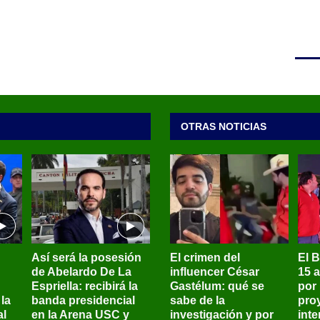
OTRAS NOTICIAS
Así será la posesión
El crimen del
El 
de Abelardo De La
influencer César
15 
Espriella: recibirá la
Gastélum: qué se
por
la
banda presidencial
sabe de la
pro
al
en la Arena USC y
investigación y por
int