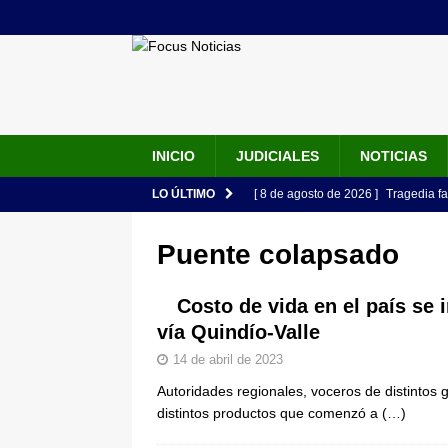
INICIO
JUDICIALES
NOTICIAS
LO ÚLTIMO
[ 8 de agosto de 2026 ]
Tragedia fa
durante viaje para celebrar los 15 
Puente colapsado
[ 8 de agosto de 2026 ]
Estos son l
cargos y perfiles
LO ÚLTIMO
Costo de vida en el país se 
vía Quindío-Valle
[ 8 de agosto de 2026 ]
Primera dec
14 de abril de 2023
son los nombres conocidos
JUD
Autoridades regionales, voceros de distintos 
[ 8 de agosto de 2026 ]
Estados Un
distintos productos que comenzó a
(…)
seguridad del Gobierno de Abelardo