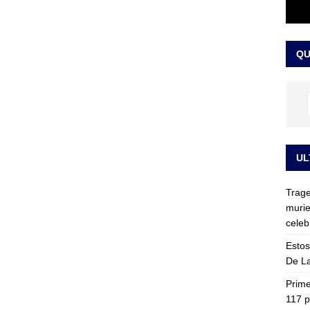
ia fue trasladada de la Escuela de Carabineros a La Picaleña: los
da de Bogotá
JUDICIALES
QU
UL
Trage
murie
celeb
Estos
De La
Prime
117 p