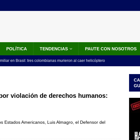
POLÍTICA
TENDENCIAS
PAUTE CON NOSOTROS
miliar en Brasil: tres colombianas murieron al caer helicóptero
años
INTERNACIONALES
CA
os 18 ministros que posesionó Abelardo De La Espriella: nombres,
G
por violación de derechos humanos:
isión de De La Espriella: trasladan a 117 presos de alto perfil; estos
ICIALES
los Estados Americanos, Luis Almagro, el Defensor del
idos anuncia paquete de US$1.000 millones para fortalecer la
 de la Espriella
LO ÚLTIMO