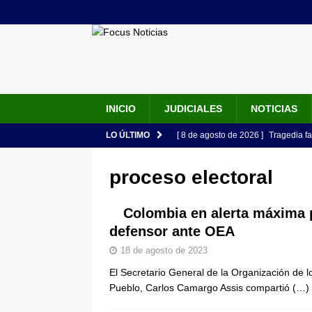
INICIO
JUDICIALES
NOTICIAS
LO ÚLTIMO
[ 8 de agosto de 2026 ]
Tragedia fa
durante viaje para celebrar los 15 
proceso electoral
[ 8 de agosto de 2026 ]
Estos son l
cargos y perfiles
LO ÚLTIMO
Colombia en alerta máxima 
defensor ante OEA
[ 8 de agosto de 2026 ]
Primera dec
18 de agosto de 2023
son los nombres conocidos
JUD
El Secretario General de la Organización de 
[ 8 de agosto de 2026 ]
Estados Un
Pueblo, Carlos Camargo Assis compartió
(…)
seguridad del Gobierno de Abelardo