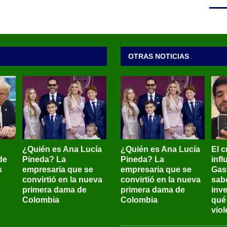
OTRAS NOTICIAS
¿Quién es Ana Lucía
¿Quién es Ana Lucía
El c
de
Pineda? La
Pineda? La
inf
s
empresaria que se
empresaria que se
Gas
convirtió en la nueva
convirtió en la nueva
sab
primera dama de
primera dama de
inve
Colombia
Colombia
qué
viol