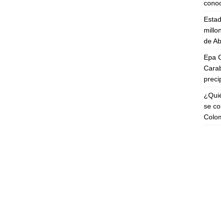
cono
Esta
millo
de Ab
Epa C
Carab
preci
¿Quié
se co
Colo