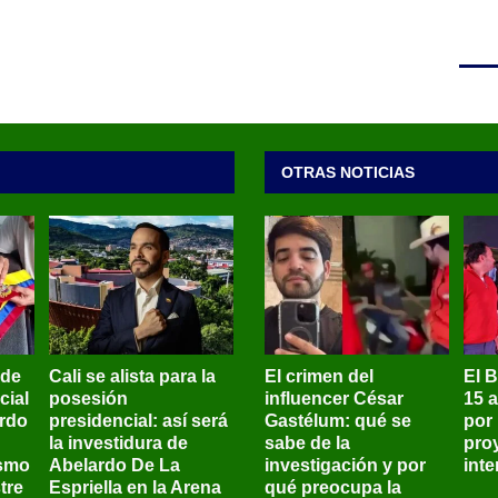
OTRAS NOTICIAS
 de
Cali se alista para la
El crimen del
El 
cial
posesión
influencer César
15 
ardo
presidencial: así será
Gastélum: qué se
por
la investidura de
sabe de la
pro
ismo
Abelardo De La
investigación y por
int
tre
Espriella en la Arena
qué preocupa la