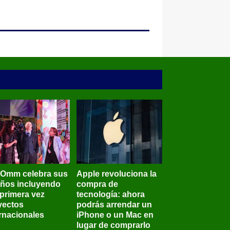
BOmm celebra sus
Apple revoluciona la
años incluyendo
compra de
 primera vez
tecnología: ahora
yectos
podrás arrendar un
ernacionales
iPhone o un Mac en
lugar de comprarlo