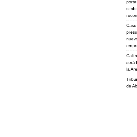
porta
simbo
recon
Caso 
presu
nuevo
empre
Cali 
será 
la A
Tribu
de Ab