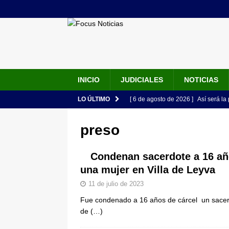
INICIO
JUDICIALES
NOTICIAS
LO ÚLTIMO
[ 6 de agosto de 2026 ]
Así será la
en la Arena USC y dará su primer d
preso
[ 6 de agosto de 2026 ]
Pacto Histó
una “desobediencia civil” desde e
Condenan sacerdote a 16 año
una mujer en Villa de Leyva
[ 6 de agosto de 2026 ]
La historia
11 de julio de 2023
Espriella: tradición, simbolismo y 
Fue condenado a 16 años de cárcel un sacer
ÚLTIMO
de
(…)
[ 6 de agosto de 2026 ]
Caso Lili P