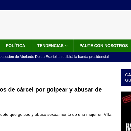
POLÍTICA
TENDENCIAS
PAUTE CON NOSOTROS
 posesión de Abelardo De La Espriella: recibirá la banda presidencial
iscurso en el Cantón Pichincha
NOTICIAS
CA
rico no asistirá a la posesión de Abelardo de la Espriella y llama a
G
l Congreso
LO ÚLTIMO
s de cárcel por golpear y abusar de
 detrás de la banda presidencial que portará Abelardo De La
el arte de un sastre colombiano reconocido en el mundo
LO
dote que golpeó y abusó sexualmente de una mujer en Villa
ink: Fiscalía amplía investigación por presunto lavado de activos y