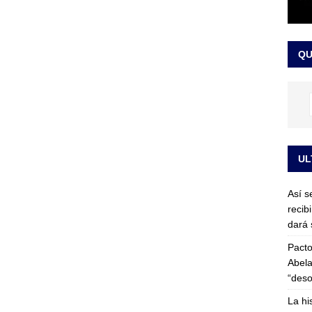
or vinculado al entramado empresarial
JUDICIALES
sta para la posesión presidencial: así será la investidura de Abelardo
QU
LO ÚLTIMO
UL
Así s
recib
dará 
Pacto
Abela
“deso
La hi