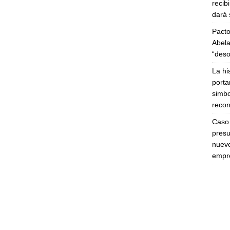
recib
dará 
Pacto
Abela
“deso
La hi
porta
simbo
recon
Caso 
presu
nuevo
empre