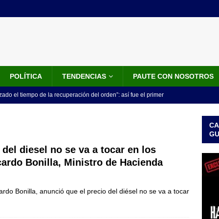
POLÍTICA
TENDENCIAS
PAUTE CON NOSOTROS
do el tiempo de la recuperación del orden”: así fue el primer
lla como presidente de Colombia
JUDICIALES
CA
 la Espriella ya es presidente de Colombia: recibió la banda
G
LO ÚLTIMO
 del diesel no se va a tocar en los
ardo Bonilla, Ministro de Hacienda
 posesión de Abelardo De La Espriella: recibirá la banda presidencial
iscurso en el Cantón Pichincha
LO ÚLTIMO
ardo Bonilla, anunció que el precio del diésel no se va a tocar
rico no asistirá a la posesión de Abelardo de la Espriella y llama a
l Congreso
LO ÚLTIMO