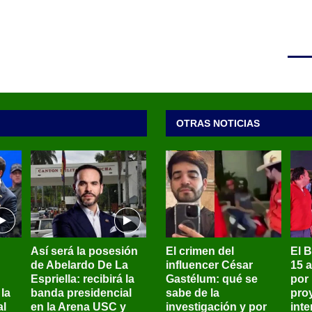
OTRAS NOTICIAS
Así será la posesión
El crimen del
El 
de Abelardo De La
influencer César
15 
Espriella: recibirá la
Gastélum: qué se
por
la
banda presidencial
sabe de la
pro
al
en la Arena USC y
investigación y por
int