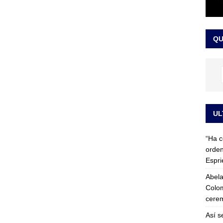
 detrás de la banda presidencial que portará Abelardo De La
el arte de un sastre colombiano reconocido en el mundo
LO
QU
UL
“Ha c
orden
Espri
Abela
Colom
cerem
Así s