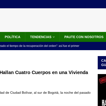
POLÍTICA
TENDENCIAS
PAUTE CON NOSOTROS
do el tiempo de la recuperación del orden”: así fue el primer
lla como presidente de Colombia
JUDICIALES
CA
 la Espriella ya es presidente de Colombia: recibió la banda
G
LO ÚLTIMO
 Hallan Cuatro Cuerpos en una Vivienda
 posesión de Abelardo De La Espriella: recibirá la banda presidencial
iscurso en el Cantón Pichincha
LO ÚLTIMO
d de Ciudad Bolívar, al sur de Bogotá, la noche del pasado
rico no asistirá a la posesión de Abelardo de la Espriella y llama a
l Congreso
LO ÚLTIMO