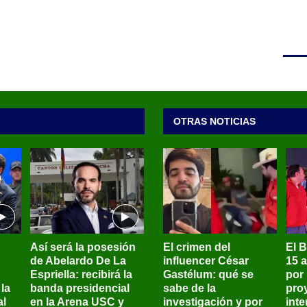
OTRAS NOTICIAS
Así será la posesión
El crimen del
El 
de Abelardo De La
influencer César
15 
Espriella: recibirá la
Gastélum: qué se
por
la
banda presidencial
sabe de la
pro
al
en la Arena USC y
investigación y por
int