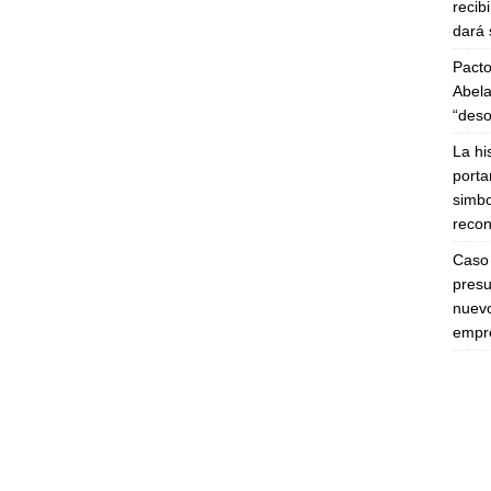
recib
dará 
Pacto
Abela
“deso
La hi
porta
simbo
recon
Caso 
presu
nuevo
empre