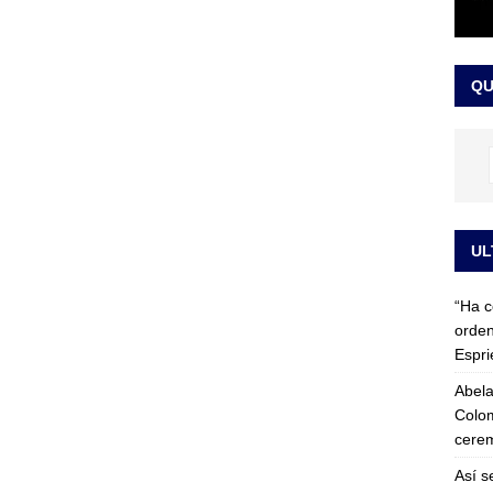
 detrás de la banda presidencial que portará Abelardo De La
el arte de un sastre colombiano reconocido en el mundo
LO
QU
UL
“Ha c
orden
Espri
Abela
Colom
cerem
Así s