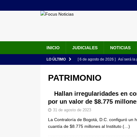
INICIO
JUDICIALES
NOTICIAS
LO ÚLTIMO
[ 6 de agosto de 2026 ]
Así será la
en la Arena USC y dará su primer d
PATRIMONIO
[ 6 de agosto de 2026 ]
Pacto Histó
una “desobediencia civil” desde e
Hallan irregularidades en co
por un valor de $8.775 millone
[ 6 de agosto de 2026 ]
La historia
31 de agosto de 2023
Espriella: tradición, simbolismo y 
La Contraloría de Bogotá, D.C. configuró un ha
ÚLTIMO
cuantía de $8.775 millones al Instituto
(…)
[ 6 de agosto de 2026 ]
Caso Lili P