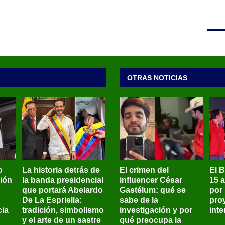
OTRAS NOTICIAS
o
La historia detrás de
El crimen del
El 
sión
la banda presidencial
influencer César
15 
que portará Abelardo
Gastélum: qué se
por
De La Espriella:
sabe de la
pro
ia
tradición, simbolismo
investigación y por
int
y el arte de un sastre
qué preocupa la