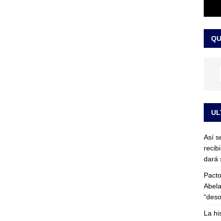
or vinculado al entramado empresarial
JUDICIALES
sta para la posesión presidencial: así será la investidura de Abelardo
QU
LO ÚLTIMO
UL
Así s
recib
dará 
Pacto
Abela
“deso
La hi