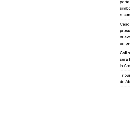
porta
simbo
recon
Caso 
presu
nuevo
empre
Cali 
será 
la A
Tribu
de Ab