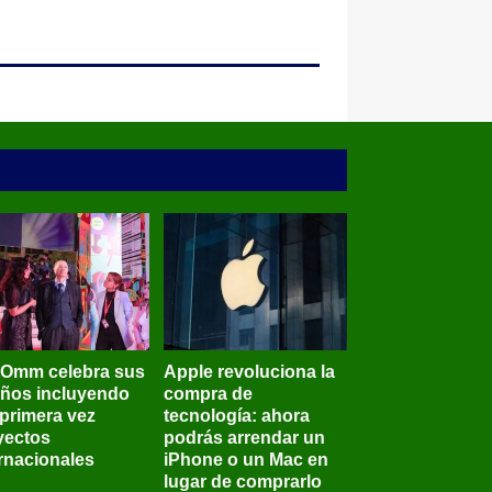
BOmm celebra sus
Apple revoluciona la
años incluyendo
compra de
 primera vez
tecnología: ahora
yectos
podrás arrendar un
ernacionales
iPhone o un Mac en
lugar de comprarlo