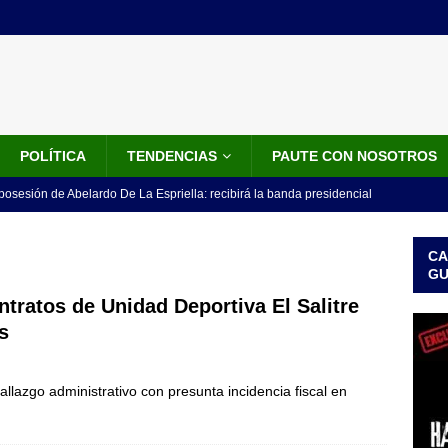
POLÍTICA
TENDENCIAS
PAUTE CON NOSOTROS
 posesión de Abelardo De La Espriella: recibirá la banda presidencial
iscurso en el Cantón Pichincha
LO ÚLTIMO
CA
rico no asistirá a la posesión de Abelardo de la Espriella y llama a
G
l Congreso
LO ÚLTIMO
ntratos de Unidad Deportiva El Salitre
s
 detrás de la banda presidencial que portará Abelardo De La
el arte de un sastre colombiano reconocido en el mundo
LO
llazgo administrativo con presunta incidencia fiscal en
ink: Fiscalía amplía investigación por presunto lavado de activos y