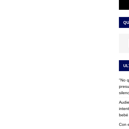
 detrás de la banda presidencial que portará Abelardo De La
el arte de un sastre colombiano reconocido en el mundo
LO
QU
UL
“No q
presu
silen
Audie
inten
bebé 
Con e