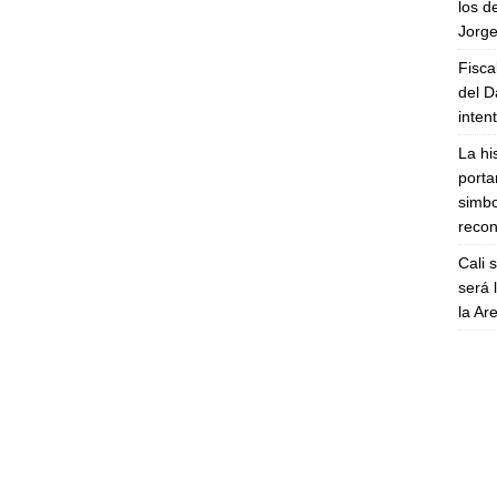
los d
Jorge
Fisca
del D
inten
La hi
porta
simbo
recon
Cali 
será 
la A