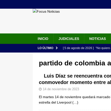
INICIO
JUDICIALES
NOTICIAS
LO ÚLTIMO
[ 5 de agosto de 2026 ]
“No quiero 
Vargas rompe el silencio
JUDIC
partido de colombia a
[ 5 de agosto de 2026 ]
Audiencia F
de su esposa y su bebé simulando u
Luis Díaz se reencuentra con
conmovedor momento entre ab
[ 5 de agosto de 2026 ]
Con este c
14 de noviembre de 2023
apartan del juicio contra Jorge Alf
El martes 14 de noviembre quedará marcado c
[ 5 de agosto de 2026 ]
Fiscalía o
estrella del Liverpool
(…)
tras denuncia de intento de enven