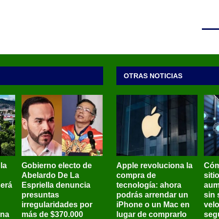
OTRAS NOTICIAS
 la
Gobierno electo de
Apple revoluciona la
Cóm
Abelardo De La
compra de
siti
será
Espriella denuncia
tecnología: ahora
aum
presuntas
podrás arrendar un
sin 
irregularidades por
iPhone o un Mac en
vel
ena
más de $370.000
lugar de comprarlo
seg