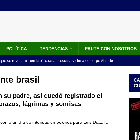
POLÍTICA
TENDENCIAS
PAUTE CON NOSOTROS
que se revele mi nombre”: cuarta presunta víctima de Jorge Alfredo
IALES
nte brasil
CA
iscalía acusó a hombre que habría intentado encubrir el asesinato
G
n accidente de tránsito
JUDICIALES
 su padre, así quedó registrado el
razos, lágrimas y sonrisas
omunicado tres denunciantes entregan los detalles de porque se
redo Vargas
JUDICIALES
omo un día de intensas emociones para Luis Díaz, la
rdena examen toxicológico a exdirectora del Dapre Angie Rodríguez
enamiento
NOTICIAS