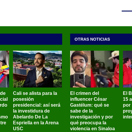
OTRAS NOTICIAS
 de
Cali se alista para la
El crimen del
El 
cial
posesión
influencer César
15 
ardo
presidencial: así será
Gastélum: qué se
por
la investidura de
sabe de la
pro
ismo
Abelardo De La
investigación y por
int
tre
Espriella en la Arena
qué preocupa la
USC
violencia en Sinaloa