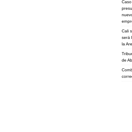
Caso 
presu
nuevo
empre
Cali 
será 
la A
Tribu
de Ab
Comba
corre