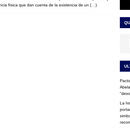
ncia física que dan cuenta de la existencia de un
(…)
LO ÚLTIMO
ega medida cautelar sobre la posesión de Abelardo de la Espriella
QU
UL
Pacto
Abela
“deso
La hi
porta
simbo
recon