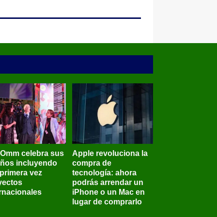
BOmm celebra sus
Apple revoluciona la
años incluyendo
compra de
 primera vez
tecnología: ahora
yectos
podrás arrendar un
ernacionales
iPhone o un Mac en
lugar de comprarlo