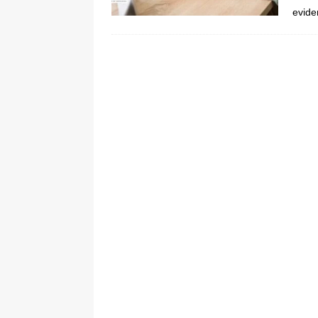
evide
De La Espriella en la Arena USC
[ 6 de agosto de 2026 ]
Tribunal ni
en Cali
JUDICIALES