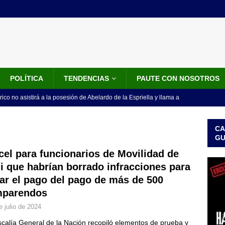
POLÍTICA
TENDENCIAS
PAUTE CON NOSOTROS
rico no asistirá a la posesión de Abelardo de la Espriella y llama a
l Congreso
LO ÚLTIMO
CA
 detrás de la banda presidencial que portará Abelardo De La
G
el arte de un sastre colombiano reconocido en el mundo
LO
cel para funcionarios de Movilidad de
i que habrían borrado infracciones para
tar el pago del pago de más de 500
ink: Fiscalía amplía investigación por presunto lavado de activos y
parendos
or vinculado al entramado empresarial
JUDICIALES
e julio de 2024
sta para la posesión presidencial: así será la investidura de Abelardo
scalía General de la Nación recopiló elementos de prueba y