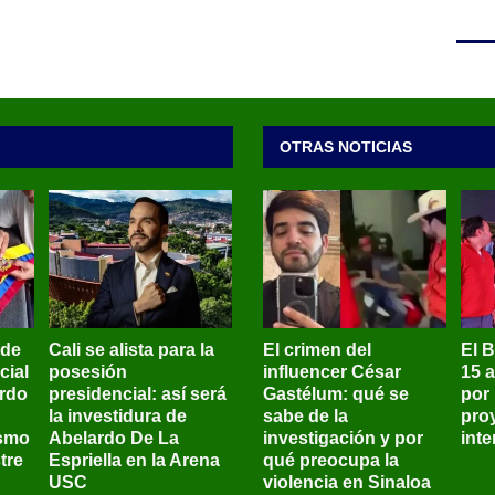
OTRAS NOTICIAS
 de
Cali se alista para la
El crimen del
El 
cial
posesión
influencer César
15 
ardo
presidencial: así será
Gastélum: qué se
por
la investidura de
sabe de la
pro
ismo
Abelardo De La
investigación y por
int
tre
Espriella en la Arena
qué preocupa la
USC
violencia en Sinaloa