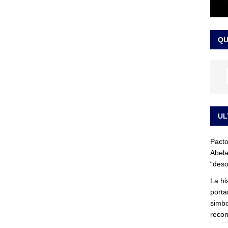
LO ÚLTIMO
ega medida cautelar sobre la posesión de Abelardo de la Espriella
QU
UL
Pacto
Abela
“deso
La hi
porta
simbo
recon