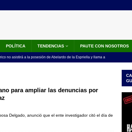
POLÍTICA
TENDENCIAS
PAUTE CON NOSOTROS
rico no asistirá a la posesión de Abelardo de la Espriella y llama a
l Congreso
LO ÚLTIMO
CA
 detrás de la banda presidencial que portará Abelardo De La
G
el arte de un sastre colombiano reconocido en el mundo
LO
cano para ampliar las denuncias por
az
ink: Fiscalía amplía investigación por presunto lavado de activos y
bosa Delgado, anunció que el ente investigador citó el día de
or vinculado al entramado empresarial
JUDICIALES
sta para la posesión presidencial: así será la investidura de Abelardo