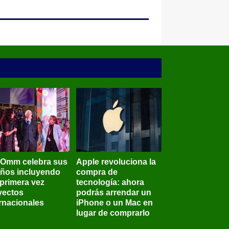
BOmm celebra sus
Apple revoluciona la
años incluyendo
compra de
 primera vez
tecnología: ahora
yectos
podrás arrendar un
ernacionales
iPhone o un Mac en
lugar de comprarlo