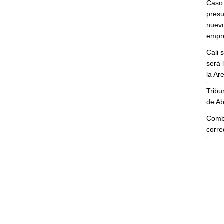
Caso 
presu
nuevo
empre
Cali 
será 
la A
Tribu
de Ab
Comba
corre