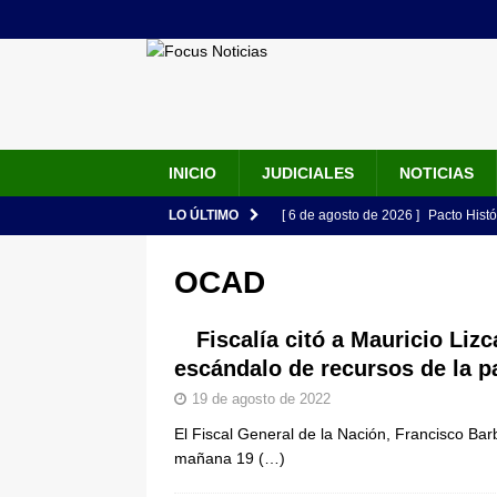
INICIO
JUDICIALES
NOTICIAS
LO ÚLTIMO
[ 6 de agosto de 2026 ]
Pacto Histó
una “desobediencia civil” desde e
OCAD
[ 6 de agosto de 2026 ]
La historia
Espriella: tradición, simbolismo y 
Fiscalía citó a Mauricio Liz
escándalo de recursos de la p
ÚLTIMO
19 de agosto de 2022
[ 6 de agosto de 2026 ]
Caso Lili P
El Fiscal General de la Nación, Francisco Bar
pone bajo la lupa a nuevo proveed
mañana 19
(…)
[ 6 de agosto de 2026 ]
Cali se ali