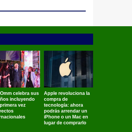
BOmm celebra sus
Apple revoluciona la
años incluyendo
compra de
 primera vez
tecnología: ahora
yectos
podrás arrendar un
ernacionales
iPhone o un Mac en
lugar de comprarlo