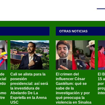
OTRAS NOTICIAS
 de
Cali se alista para la
El crimen del
El 
cial
posesión
influencer César
15 
ardo
presidencial: así será
Gastélum: qué se
por
la investidura de
sabe de la
pro
ismo
Abelardo De La
investigación y por
int
tre
Espriella en la Arena
qué preocupa la
USC
violencia en Sinaloa