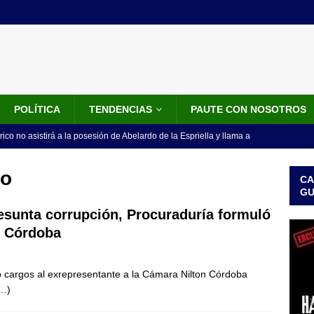
POLÍTICA
TENDENCIAS
PAUTE CON NOSOTROS
rico no asistirá a la posesión de Abelardo de la Espriella y llama a
l Congreso
LO ÚLTIMO
no
CA
 detrás de la banda presidencial que portará Abelardo De La
G
el arte de un sastre colombiano reconocido en el mundo
LO
esunta corrupción, Procuraduría formuló
n Córdoba
ink: Fiscalía amplía investigación por presunto lavado de activos y
ó cargos al exrepresentante a la Cámara Nilton Córdoba
or vinculado al entramado empresarial
JUDICIALES
…)
sta para la posesión presidencial: así será la investidura de Abelardo