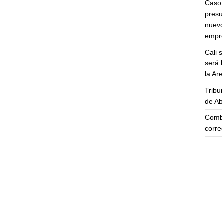
Caso 
presu
nuevo
empre
Cali 
será 
la A
Tribu
de Ab
Comba
corre