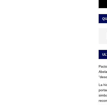
LO ÚLTIMO
ega medida cautelar sobre la posesión de Abelardo de la Espriella
QU
UL
Pacto
Abela
“deso
La hi
porta
simbo
recon