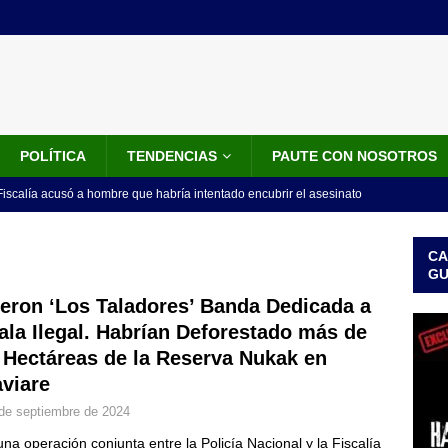
POLÍTICA
TENDENCIAS
PAUTE CON NOSOTROS
iscalía acusó a hombre que habría intentado encubrir el asesinato
n accidente de tránsito
JUDICIALES
CA
omunicado tres denunciantes entregan los detalles de porque se
G
redo Vargas
JUDICIALES
eron ‘Los Taladores’ Banda Dedicada a
Tala Ilegal. Habrían Deforestado más de
rdena examen toxicológico a exdirectora del Dapre Angie Rodríguez
 Hectáreas de la Reserva Nukak en
enamiento
NOTICIAS
viare
 detrás de la banda presidencial que portará Abelardo De La
de septiembre de 2024
el arte de un sastre colombiano reconocido en el mundo
LO
una operación conjunta entre la Policía Nacional y la Fiscalía