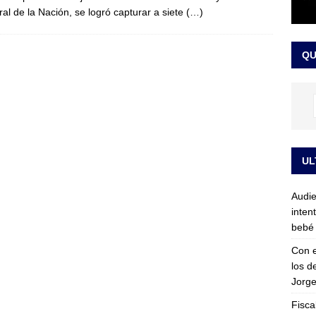
al de la Nación, se logró capturar a siete
(…)
sta para la posesión presidencial: así será la investidura de Abelardo
QU
LO ÚLTIMO
UL
Audie
inten
bebé 
Con e
los d
Jorge
Fisca