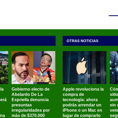
OTRAS NOTICIAS
 la
Gobierno electo de
Apple revoluciona la
Cóm
Abelardo De La
compra de
siti
será
Espriella denuncia
tecnología: ahora
aum
presuntas
podrás arrendar un
sin 
irregularidades por
iPhone o un Mac en
vel
ena
más de $370.000
lugar de comprarlo
seg