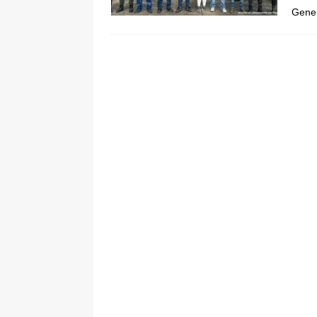
Gener
ÚLTIMO
[ 5 de agosto de 2026 ]
Cali se ali
De La Espriella en la Arena USC