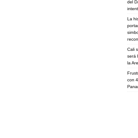
del D
inten
La hi
porta
simbo
recon
Cali 
será 
la A
Frust
con 4
Panam