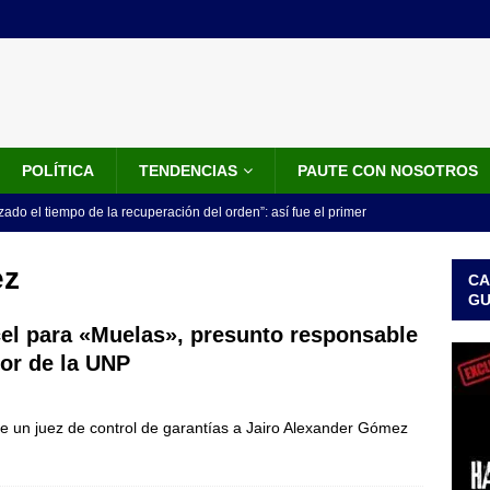
POLÍTICA
TENDENCIAS
PAUTE CON NOSOTROS
do el tiempo de la recuperación del orden”: así fue el primer
lla como presidente de Colombia
JUDICIALES
ez
CA
 la Espriella ya es presidente de Colombia: recibió la banda
G
LO ÚLTIMO
el para «Muelas», presunto responsable
tor de la UNP
 posesión de Abelardo De La Espriella: recibirá la banda presidencial
iscurso en el Cantón Pichincha
LO ÚLTIMO
te un juez de control de garantías a Jairo Alexander Gómez
rico no asistirá a la posesión de Abelardo de la Espriella y llama a
l Congreso
LO ÚLTIMO