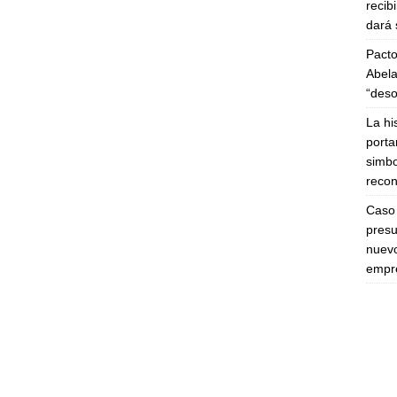
recib
dará 
Pacto
Abela
“deso
La hi
porta
simbo
recon
Caso 
presu
nuevo
empre