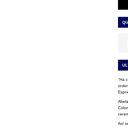
 detrás de la banda presidencial que portará Abelardo De La
el arte de un sastre colombiano reconocido en el mundo
LO
QU
UL
“Ha c
orden
Espri
Abela
Colom
cerem
Así s