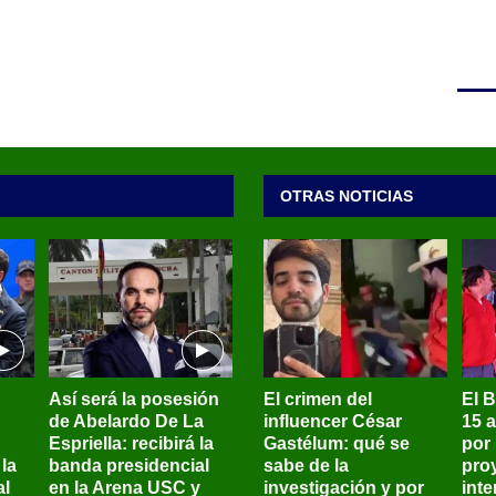
OTRAS NOTICIAS
Así será la posesión
El crimen del
El 
de Abelardo De La
influencer César
15 
Espriella: recibirá la
Gastélum: qué se
por
la
banda presidencial
sabe de la
pro
al
en la Arena USC y
investigación y por
int